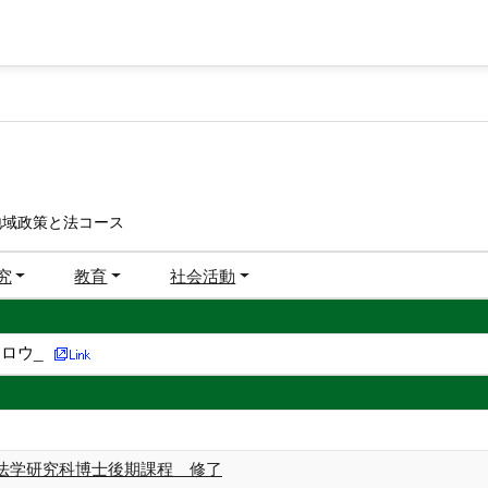
地域政策と法コース
究
教育
社会活動
ロウ_
法学研究科博士後期課程 修了