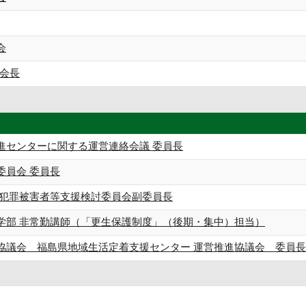
会
大会長
進センターに関する運営連絡会議 委員長
委員会 委員長
県犯罪被害者等支援検討委員会副委員長
学部 非常勤講師（「更生保護制度」（後期・集中）担当）
協議会 福島県地域生活定着支援センター 運営推進協議会 委員長