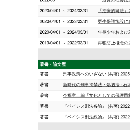
2020/04/01 ～ 2024/03/31
「治療的司法」
2020/04/01 ～ 2023/03/31
更生保護施設に
2020/04/01 ～ 2024/03/31
年長少年および若
2019/04/01 ～ 2022/03/31
再犯防止概念の多
著書・論文歴
著書
刑事政策へのいざない (共著) 2025/
著書
新時代の刑事拘禁法・処遇法 : 石塚
著書
今福章二編『文化としての保護司制度』 
著書
『ベイシス刑法各論』 (共著) 2022/
著書
『ベイシス刑法総論』 (共著) 2022/0