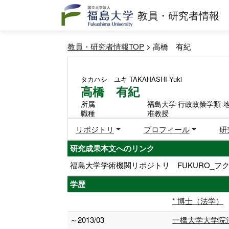
教員・研究者情報
教員・研究者情報TOP
> 高橋 有紀
タカハシ ユキ
TAKAHASHI Yuki
高橋 有紀
所属
福島大学 行政政策学類 
職種
准教授
リポジトリ
プロフィール
研
研究成果本文へのリンク
福島大学学術機関リポジトリ FUKURO_フク
学歴
* 博士（法学）
～2013/03
一橋大学大学院