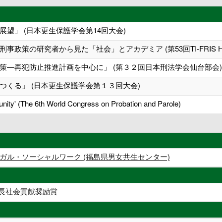
望」 (日本更生保護学会第14回大会)
策の研究者から見た「社会」とアカデミア (第53回TI-FRIS Hub-M
策―再犯防止推進計画を中心に」 (第３２回日本刑法学会仙台部会)
つくる」 (日本更生保護学会第１３回大会)
unity' (The 6th World Congress on Probation and Parole)
ガル・ソーシャルワーク (福島県男女共生センター)
学長社会貢献奨励賞