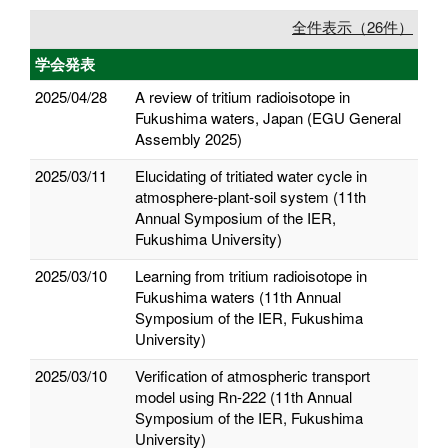
全件表示（26件）
学会発表
2025/04/28
A review of tritium radioisotope in
Fukushima waters, Japan (EGU General
Assembly 2025)
2025/03/11
Elucidating of tritiated water cycle in
atmosphere-plant-soil system (11th
Annual Symposium of the IER,
Fukushima University)
2025/03/10
Learning from tritium radioisotope in
Fukushima waters (11th Annual
Symposium of the IER, Fukushima
University)
2025/03/10
Verification of atmospheric transport
model using Rn-222 (11th Annual
Symposium of the IER, Fukushima
University)