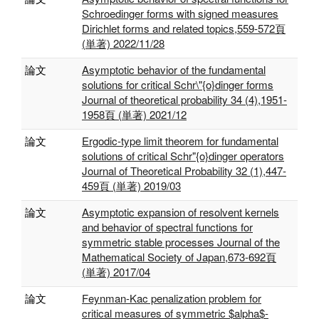
Schroedinger forms with signed measures
Dirichlet forms and related topics,559-572頁
(単著) 2022/11/28
論文
Asymptotic behavior of the fundamental
solutions for critical Schr\"{o}dinger forms
Journal of theoretical probability 34 (4),1951-
1958頁 (単著) 2021/12
論文
Ergodic-type limit theorem for fundamental
solutions of critical Schr"{o}dinger operators
Journal of Theoretical Probability 32 (1),447-
459頁 (単著) 2019/03
論文
Asymptotic expansion of resolvent kernels
and behavior of spectral functions for
symmetric stable processes Journal of the
Mathematical Society of Japan,673-692頁
(単著) 2017/04
論文
Feynman-Kac penalization problem for
critical measures of symmetric $alpha$-