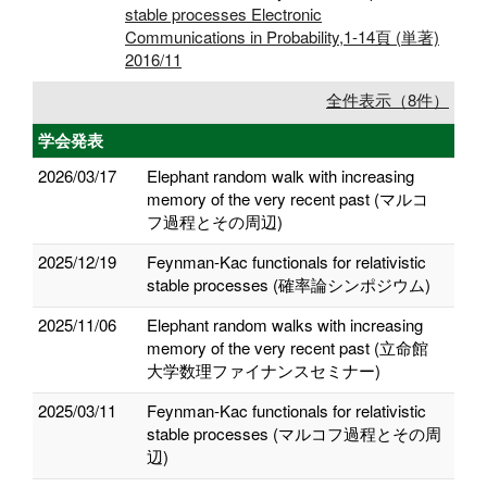
stable processes Electronic
Communications in Probability,1-14頁 (単著)
2016/11
全件表示（8件）
学会発表
2026/03/17
Elephant random walk with increasing
memory of the very recent past (マルコ
フ過程とその周辺)
2025/12/19
Feynman-Kac functionals for relativistic
stable processes (確率論シンポジウム)
2025/11/06
Elephant random walks with increasing
memory of the very recent past (立命館
大学数理ファイナンスセミナー)
2025/03/11
Feynman-Kac functionals for relativistic
stable processes (マルコフ過程とその周
辺)