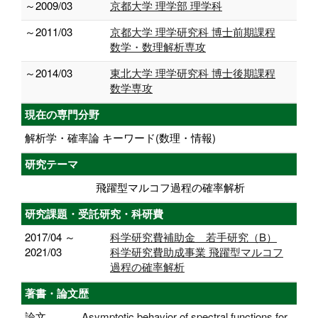
～2009/03
京都大学 理学部 理学科
～2011/03
京都大学 理学研究科 博士前期課程
数学・数理解析専攻
～2014/03
東北大学 理学研究科 博士後期課程
数学専攻
現在の専門分野
解析学・確率論 キーワード(数理・情報)
研究テーマ
飛躍型マルコフ過程の確率解析
研究課題・受託研究・科研費
2017/04 ～
科学研究費補助金 若手研究（B）
2021/03
科学研究費助成事業 飛躍型マルコフ
過程の確率解析
著書・論文歴
論文
Asymptotic behavior of spectral functions for