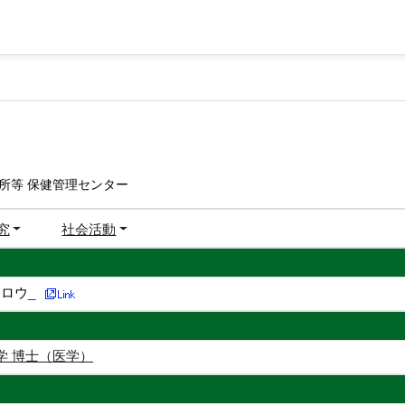
所等 保健管理センター
究
社会活動
ロウ_
学 博士（医学）