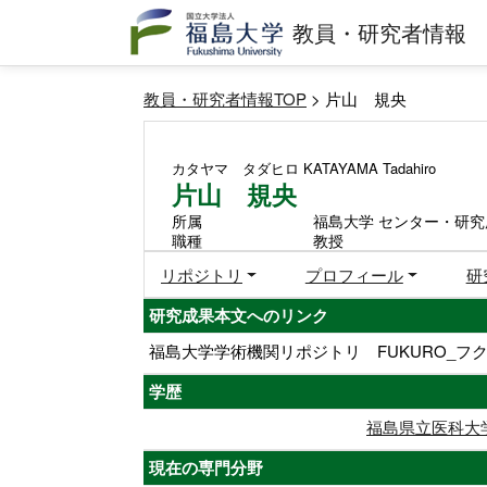
教員・研究者情報
教員・研究者情報TOP
> 片山 規央
カタヤマ タダヒロ
KATAYAMA Tadahiro
片山 規央
所属
福島大学 センター・研究
職種
教授
リポジトリ
プロフィール
研
研究成果本文へのリンク
福島大学学術機関リポジトリ FUKURO_フク
学歴
福島県立医科大
現在の専門分野