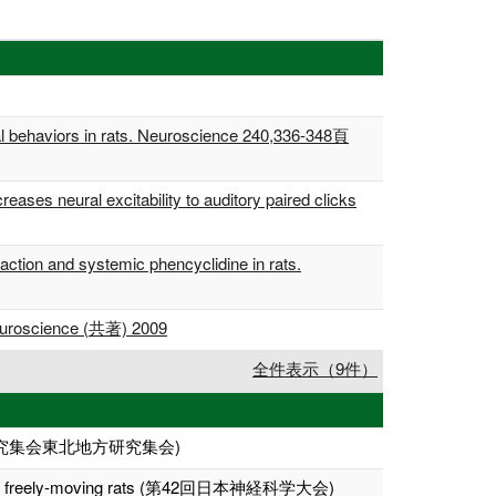
cial behaviors in rats. Neuroscience 240,336-348頁
eases neural excitability to auditory paired clicks
raction and systemic phencyclidine in rats.
. Neuroscience (共著) 2009
全件表示（9件）
研究集会東北地方研究集会)
y (MMN) in freely-moving rats (第42回日本神経科学大会)