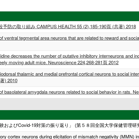
組み CAMPUS HEALTH 55 (2),185-190頁 (共著) 2018
ty of ventral tegmental area neurons that are related to reward and so
dine decreases the number of putative inhibitory interneurons and incr
freely moving adult mice. Neuroscience 224,268-281頁 2012
dorsal thalamic and medial prefrontal cortical neurons to social inte
共著) 2010
ty of basolateral amygdala neurons related to social behavior in rats
の経験およびCovid-19対策の振り返り」 (第５８回全国大学保健管理
auditory cortex neurons during elicitation of mismatch negativit