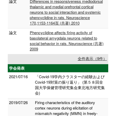
論文
Differences in responsiveness mediodorsal
thalamic and medial prefrontal cortical
neurons to social interaction and systemic
phencyclidine in rats. Neuroscience
170,1153-1164頁 (共著) 2010
論文
Phencyclidine affects firing activity of
basolateral amygdala neurons related to
social behavior in rats. Neuroscience (共著)
2009
全件表示（9件）
学会発表
2021/07/16
「Covid-19学内クラスターの経験および
Covid-19対策の振り返り」 (第５８回全
国大学保健管理研究集会東北地方研究集
会)
2019/07/26
Firing characteristics of the auditory
cortex neurons during elicitation of
mismatch negativity (MMN) in freely-