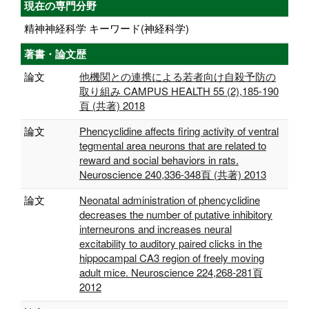
現在の専門分野
精神神経科学 キーワード(神経科学)
著書・論文歴
論文
他機関との連携による若者向け自殺予防の
取り組み CAMPUS HEALTH 55 (2),185-190
頁 (共著) 2018
論文
Phencyclidine affects firing activity of ventral
tegmental area neurons that are related to
reward and social behaviors in rats.
Neuroscience 240,336-348頁 (共著) 2013
論文
Neonatal administration of phencyclidine
decreases the number of putative inhibitory
interneurons and increases neural
excitability to auditory paired clicks in the
hippocampal CA3 region of freely moving
adult mice. Neuroscience 224,268-281頁
2012