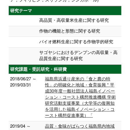
研究テーマ
高品質・高収量米生産に関する研究
作物の機能と形態に関する研究
バイオ燃料生産に関する作物学的研究
サゴヤシにおけるデンプンの高収量・高
品質生産に関する研究
研究課題・受託研究・科研費
2018/06/27 ～
福島県浜通り産米の「食と農の特
2019/03/31
性」の明確化と地域・食育振興 * 平
成30年度一般社団法人福島イノベー
ション・コースト構想推進機構 学術
研究活動支援事業（大学等の復興知
を活用した福島イノベーション・コ
ースト構想促進事業）「
2019/04 ～
品質・食味がばらつく福島県内地域