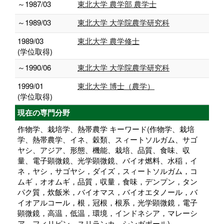
～1987/03
東北大学 農学部 農学士
～1989/03
東北大学 大学院農学研究科
1989/03
東北大学 農学修士
(学位取得)
～1990/06
東北大学 大学院農学研究科
1999/01
東北大学 博士（農学）
(学位取得)
現在の専門分野
作物学、栽培学、熱帯農学 キーワード(作物学、栽培
学、熱帯農学、イネ、穀類、スィートソルガム、サゴ
ヤシ、アジア、形態、機能、栽培、品質、食味、収
量、電子顕微鏡、光学顕微鏡、バイオ燃料、水稲，イ
ネ，ヤシ，サゴヤシ，ダイズ，スィートソルガム，コ
ムギ，オオムギ，品質，収量，食味，デンプン，タン
パク質，炊飯米，バイオマス，バイオエタノール，バ
イオアルコール，根，冠根，根系，光学顕微鏡，電子
顕微鏡，高温，低温，環境，インドネシア，マレーシ
ア，フィリピン，スリランカ，シンガポール)