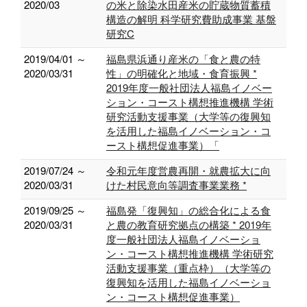
2020/03
の米と除染水田産米の貯蔵物質蓄積
構造の解明 科学研究費助成事業 基盤
研究C
2019/04/01 ～
福島県浜通り産米の「食と農の特
2020/03/31
性」の明確化と地域・食育振興 *
2019年度一般社団法人福島イノベー
ション・コースト構想推進機構 学術
研究活動支援事業（大学等の復興知
を活用した福島イノベーション・コ
ースト構想促進事業）「
2019/07/24 ～
令和元年度営農再開・就農拡大に向
2020/03/31
けた村民意向等調査事業業務 *
2019/09/25 ～
福島発「復興知」の総合化による食
2020/03/31
と農の教育研究拠点の構築 * 2019年
度一般社団法人福島イノベーショ
ン・コースト構想推進機構 学術研究
活動支援事業（重点枠）（大学等の
復興知を活用した福島イノベーショ
ン・コースト構想促進事業）