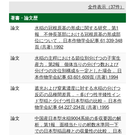
全件表示（37件）
著書・論文歴
論文
水稲の冠根原基の形成に関する研究．第1
報 不伸長茎部における冠根原基の形成部
位について． 日本作物学会紀事 61,339-348
頁 (共著) 1992
論文
水稲の主稈における節位別分げつの子実生
産力．第2報 個体当りの分げつ数および
分げつの次位別構成を一定とした場合． 日
本作物学会紀事 63,601-609頁 (共著) 1994
論文
遮光および窒素濃度に対する水稲の分げつ
反応の品種間差異．－多げつ性半矮性イン
ド型稲と少げつ性日本型稲の比較－ 日本作
物学会紀事 64,227-234頁 (共著) 1995
論文
中国産日本型水稲9004系統の多収要因の解
析．第1報 面積当たりの籾数水準同一下
での日本型稲品種との収量性の比較． 日本