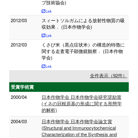
プ技術協会)
2012/03
スィートソルガムによる放射性物質の吸
収効果． (日本作物学会)
2012/03
くさび米（黒点症状米）の構造的特徴に
関する走査電子顕微鏡観察． (日本作物
学会)
全件表示（92件）
受賞学術賞
2000/04
日本作物学会 日本作物学会研究奨励賞
(イネの冠根原基の形成に関する形態学
的解析)
2004/03
日本作物学会 日本作物学会論文賞
(Structural and Immunocytochemical
Characterization of the Synthesis and