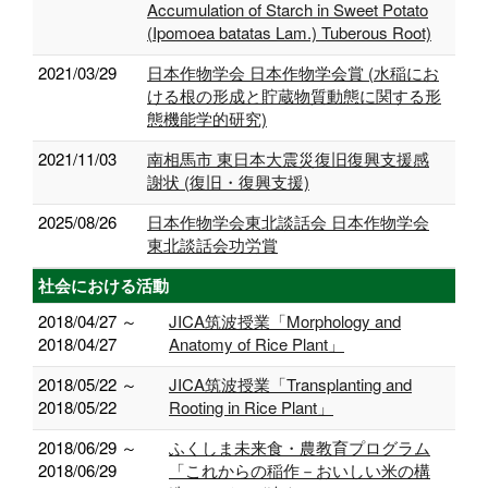
Accumulation of Starch in Sweet Potato
(Ipomoea batatas Lam.) Tuberous Root)
2021/03/29
日本作物学会 日本作物学会賞 (水稲にお
ける根の形成と貯蔵物質動態に関する形
態機能学的研究)
2021/11/03
南相馬市 東日本大震災復旧復興支援感
謝状 (復旧・復興支援)
2025/08/26
日本作物学会東北談話会 日本作物学会
東北談話会功労賞
社会における活動
2018/04/27 ～
JICA筑波授業「Morphology and
2018/04/27
Anatomy of Rice Plant」
2018/05/22 ～
JICA筑波授業「Transplanting and
2018/05/22
Rooting in Rice Plant」
2018/06/29 ～
ふくしま未来食・農教育プログラム
2018/06/29
「これからの稲作－おいしい米の構