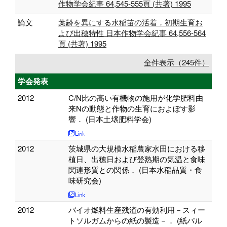
作物学会紀事 64,545-555頁 (共著) 1995
論文
葉齢を異にする水稲苗の活着，初期生育お
よび出穂特性 日本作物学会紀事 64,556-564
頁 (共著) 1995
全件表示（245件）
学会発表
2012
C/N比の高い有機物の施用が化学肥料由
来Nの動態と作物の生育におよぼす影
響． (日本土壌肥料学会)
2012
茨城県の大規模水稲農家水田における移
植日、出穂日および登熟期の気温と食味
関連形質との関係． (日本水稲品質・食
味研究会)
2012
バイオ燃料生産残渣の有効利用－スィー
トソルガムからの紙の製造－． (紙パル