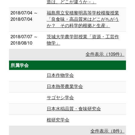
造は、どこが違うか－」
2018/07/04 ～
福島県立安積黎明高等学校模擬授業
2018/07/04
「良食味・高品質米はどこがちがう
か？ その科学的根拠と生産」
2018/07/07 ～
茨城大学農学部授業「資源・工芸作
2018/08/10
物学」
全件表示（109件）
所属学会
日本作物学会
日本熱帯農業学会
サゴヤシ学会
日本水稲品質・食味研究会
根研究学会
全件表示（8件）