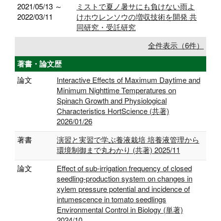
2021/05/13 ～
ミストで夏ノ暑サにも負けない雨よ
2022/03/11
けホウレンソウの増収技術を開発 共
同研究・受託研究
全件表示（6件）
著書・論文歴
論文
Interactive Effects of Maximum Daytime and
Minimum Nighttime Temperatures on
Spinach Growth and Physiological
Characteristics HortScience (共著)
2026/01/26
著書
演習と実習で学ぶ養液栽培 培養液管理から
環境制御まで丸わかり (共著) 2025/11
論文
Effect of sub-irrigation frequency of closed
seedling-production system on changes in
xylem pressure potential and incidence of
intumescence in tomato seedlings
Environmental Control in Biology (単著)
2024/10