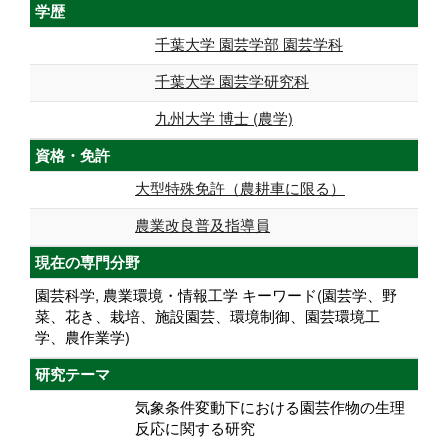
学歴
千葉大学 園芸学部 園芸学科
千葉大学 園芸学研究科
九州大学 博士 (農学)
資格・免許
大型特殊免許（農耕車に限る）
農業改良普及指導員
現在の専門分野
園芸科学, 農業環境・情報工学 キーワード(園芸学、野
菜、花き、栽培、施設園芸、環境制御、園芸環境工
学、農作業学)
研究テーマ
気象条件変動下における園芸作物の生理
反応に関する研究