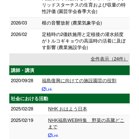
リッドスターチスの生育および収量の特
性評価 (園芸学会春季大会)
2026/03
根の音響放射 (農業気象学会)
2026/02
定植時の2価鉄施用と定植後の灌水頻度
がトルコギキョウの高温時の活着に及ぼ
す影響 (農業施設学会)
全件表示（24件）
講師・講演
2020/09/28
福島復興に向けての施設園芸の役割
社会における活動
2025/02/28
NHK おはよう日本
2025/02/19
NHK福島WEB特集 野菜の高騰どこ
まで