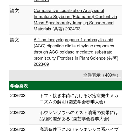
論文
Comparative Localization Analysis of
Immature Soybean (Edamame) Content via
Mass Spectrometry Imaging Sensors and
Materials (共著) 2024/03
論文
A 1-aminocyclopropane-1-carboxylic-acid
(ACC) dipeptide elicits ethylene responses
through ACC-oxidase mediated substrate
promiscuity Frontiers in Plant Science (共著)
2023/09
全件表示（409件）
学会発表
2026/03
トマト接ぎ木苗における水疱症発生メカ
ニズムの解明 (園芸学会春季大会)
2026/03
ホウレンソウへのミスト噴霧の効果には
品種間差がある (園芸学会春季大会)
2026/03
高温条件下におけるシネンシス系ハイブ