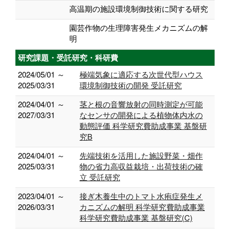
高温期の施設環境制御技術に関する研究
園芸作物の生理障害発生メカニズムの解
明
研究課題・受託研究・科研費
2024/05/01 ～
極端気象に適応する次世代型ハウス
2025/03/31
環境制御技術の開発 受託研究
2024/04/01 ～
茎と根の音響放射の同時測定が可能
2027/03/31
なセンサの開発による植物体内水の
動態評価 科学研究費助成事業 基盤研
究B
2024/04/01 ～
先端技術を活用した施設野菜・畑作
2025/03/31
物の省力高収益栽培・出荷技術の確
立 受託研究
2023/04/01 ～
接ぎ木養生中のトマト水疱症発生メ
2026/03/31
カニズムの解明 科学研究費助成事業
科学研究費助成事業 基盤研究(C)