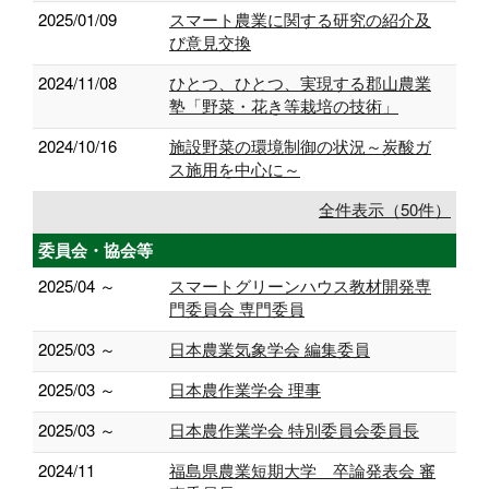
2025/01/09
スマート農業に関する研究の紹介及
び意見交換
2024/11/08
ひとつ、ひとつ、実現する郡山農業
塾「野菜・花き等栽培の技術」
2024/10/16
施設野菜の環境制御の状況～炭酸ガ
ス施用を中心に～
全件表示（50件）
委員会・協会等
2025/04 ～
スマートグリーンハウス教材開発専
門委員会 専門委員
2025/03 ～
日本農業気象学会 編集委員
2025/03 ～
日本農作業学会 理事
2025/03 ～
日本農作業学会 特別委員会委員長
2024/11
福島県農業短期大学 卒論発表会 審