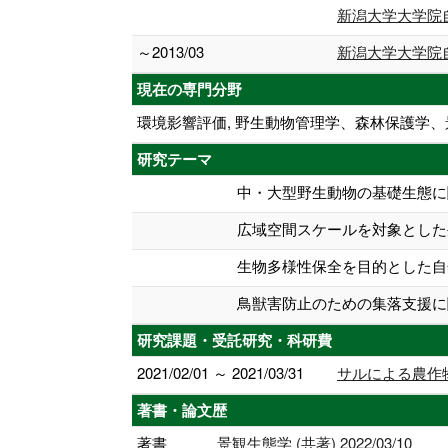
新潟大学大学院
～2013/03
新潟大学大学院
現在の専門分野
環境影響評価, 野生動物管理学、森林保護学、
研究テーマ
中・大型野生動物の基礎生態に
広域空間スケールを対象とした
生物多様性保全を目的とした自
鳥獣害防止のための集落支援に
研究課題・受託研究・科研費
2021/02/01 ～ 2021/03/31
サルによる農作
著書・論文歴
著書
景観生態学 (共著) 2022/03/10