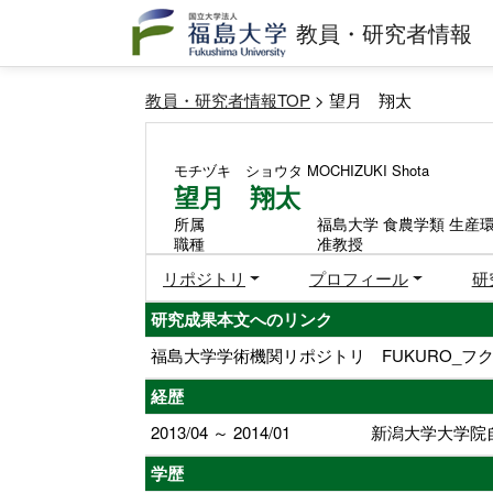
教員・研究者情報
教員・研究者情報TOP
> 望月 翔太
モチヅキ ショウタ
MOCHIZUKI Shota
望月 翔太
所属
福島大学 食農学類 生産
職種
准教授
リポジトリ
プロフィール
研
研究成果本文へのリンク
福島大学学術機関リポジトリ FUKURO_フク
経歴
2013/04 ～ 2014/01
新潟大学大学院
学歴