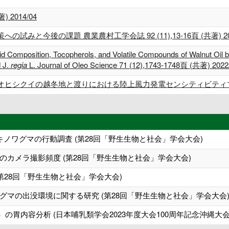
2014/04
と今後の課題 農業農村工学会誌 92 (11),13-16頁 (共著) 202
cid Composition, Tocopherols, and Volatile Compounds of Walnut Oil
 J.
regia
L. Journal of Oleo Science 71 (12),1743-1748頁 (共著) 2022
シクイの越冬地と渡りにおける陸上風力発電センシティビティマップ 保全
キノワグマの行動調査 (第28回「野生生物と社会」学会大会)
カメラ撮影頻度 (第28回「野生生物と社会」学会大会)
第28回「野生生物と社会」学会大会)
マの出没環境に関する研究 (第28回「野生生物と社会」学会大会
）の胃内容分析 (日本哺乳類学会2023年度大会100周年記念沖縄大会