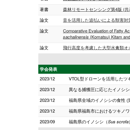
著書
森林リモートセンシング第4版 (共著) 
論文
音を活用した追払いによる獣害対策への試み
論文
Comparative Evaluation of Fatty A
sachalinensis
(Komatsu) Kitam and
論文
飛行高度を考慮した大型水禽類オオヒ
学会発表
2023/12
VTOL型ドローンを活用したツ
2023/12
異なる捕獲圧に応じたイノシシの
2023/12
福島県全域のイノシシの食性 (
2023/12
福島県福島市におけるツキノワグ
2023/09
福島県のイノシシ（
Sus scrofa