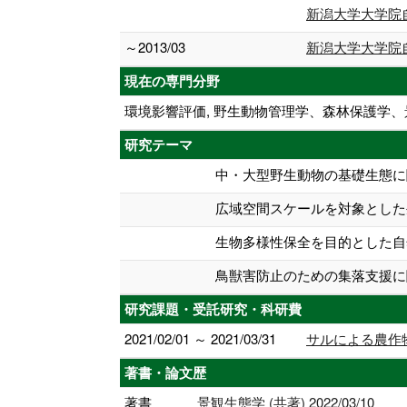
新潟大学大学院
～2013/03
新潟大学大学院
現在の専門分野
環境影響評価, 野生動物管理学、森林保護学、
研究テーマ
中・大型野生動物の基礎生態に
広域空間スケールを対象とした
生物多様性保全を目的とした自
鳥獣害防止のための集落支援に
研究課題・受託研究・科研費
2021/02/01 ～ 2021/03/31
サルによる農作
著書・論文歴
著書
景観生態学 (共著) 2022/03/10