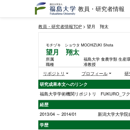
教員・研究者情報
教員・研究者情報TOP
> 望月 翔太
モチヅキ ショウタ
MOCHIZUKI Shota
望月 翔太
所属
福島大学 食農学類 生産
職種
准教授
リポジトリ
プロフィール
研
研究成果本文へのリンク
福島大学学術機関リポジトリ FUKURO_フク
経歴
2013/04 ～ 2014/01
新潟大学大学院
学歴