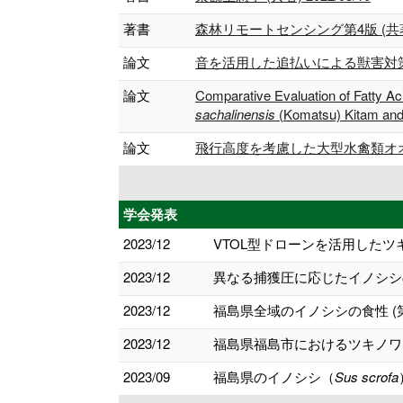
著書
森林リモートセンシング第4版 (共著) 
論文
音を活用した追払いによる獣害対策への試み
論文
Comparative Evaluation of Fatty A
sachalinensis
(Komatsu) Kitam and
論文
飛行高度を考慮した大型水禽類オオヒ
学会発表
2023/12
VTOL型ドローンを活用したツ
2023/12
異なる捕獲圧に応じたイノシシの
2023/12
福島県全域のイノシシの食性 (
2023/12
福島県福島市におけるツキノワグ
2023/09
福島県のイノシシ（
Sus scrofa