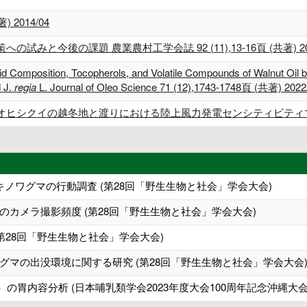
2014/04
と今後の課題 農業農村工学会誌 92 (11),13-16頁 (共著) 202
cid Composition, Tocopherols, and Volatile Compounds of Walnut Oil
 J.
regia
L. Journal of Oleo Science 71 (12),1743-1748頁 (共著) 2022
シクイの越冬地と渡りにおける陸上風力発電センシティビティマップ 保全
キノワグマの行動調査 (第28回「野生生物と社会」学会大会)
カメラ撮影頻度 (第28回「野生生物と社会」学会大会)
第28回「野生生物と社会」学会大会)
マの出没環境に関する研究 (第28回「野生生物と社会」学会大会
）の胃内容分析 (日本哺乳類学会2023年度大会100周年記念沖縄大会