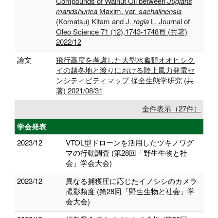
Compounds of Walnut Oil between
Juglans
mandshurica
Maxim. var.
sachalinensis
(Komatsu) Kitam and J.
regia
L. Journal of
Oleo Science 71 (12),1743-1748頁 (共著)
2022/12
論文
飛行高度を考慮した大型水禽類オオヒシク
イの越冬地と渡りにおける陸上風力発電セ
ンシティビティマップ 保全生態学研究 (共
著) 2021/08/31
全件表示（27件）
学会発表
2023/12
VTOL型ドローンを活用したツキノワグ
マの行動調査 (第28回「野生生物と社
会」学会大会)
2023/12
異なる捕獲圧に応じたイノシシのカメラ
撮影頻度 (第28回「野生生物と社会」学
会大会)