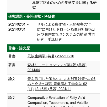
鳥獣害防止のための集落支援に関する研
究
研究課題・受託研究・科研費
2021/02/01 ～
サルによる農作物・人的被害の"予
2021/03/31
防"に向けたドローン画像解析技術活
用型個体数管理システムの構築 共同
研究・受託研究
著書・論文歴
著書
景観生態学 (共著) 2022/03/10
著書
森林リモートセンシング第4版 (共著)
2014/04
論文
音を活用した追払いによる獣害対策への試
みと今後の課題 農業農村工学会誌 92
(11),13-16頁 (共著) 2024/11
論文
Comparative Evaluation of Fatty Acid
Composition, Tocopherols, and Volatile