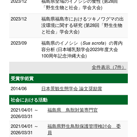
2023/12
福島県全域のイノシシの食性 (第28回
「野生生物と社会」学会大会)
2023/12
福島県福島市におけるツキノワグマの出
没環境に関する研究 (第28回「野生生物
と社会」学会大会)
2023/09
福島県のイノシシ（
Sus scrofa
）の胃内
容分析 (日本哺乳類学会2023年度大会
100周年記念沖縄大会)
全件表示（7件）
受賞学術賞
2014/06
日本景観生態学会 論文奨励賞
社会における活動
2021/04/01 ～
福島県 鳥獣対策専門官
2026/03/31
2021/04/01 ～
福島県野生鳥獣保護管理検討会 委
2026/03/31
員