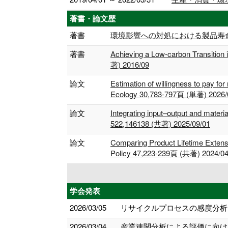
著書・論文歴
著書
環境影響への対処における製品寿命の重
著書
Achieving a Low-carbon Transition 
著) 2016/09
論文
Estimation of willingness to pay for 
Ecology 30,783-797頁 (単著) 2026/
論文
Integrating input–output and mater
522,146138 (共著) 2025/09/01
論文
Comparing Product Lifetime Exten
Policy 47,223-239頁 (共著) 2024/0
学会発表
2026/03/05
リサイクルプロセスの感度分析を
2026/03/04
産業連関分析による評価に向け