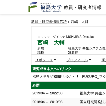
教員・研究者情報
教員・研究者情報TOP
> 西嶋 大輔
ニシジマ ダイスケ
NISHIJIMA Daisuke
西嶋 大輔
所属
福島大学 共生システム理
職種
准教授
リポジトリ
プロフィール
研
研究成果本文へのリンク
福島大学学術機関リポジトリ FUKURO_フク
経歴
2019/04 ～ 2022/03
福島大学 共生
2018/04 ～ 2019/03
国立研究開発法