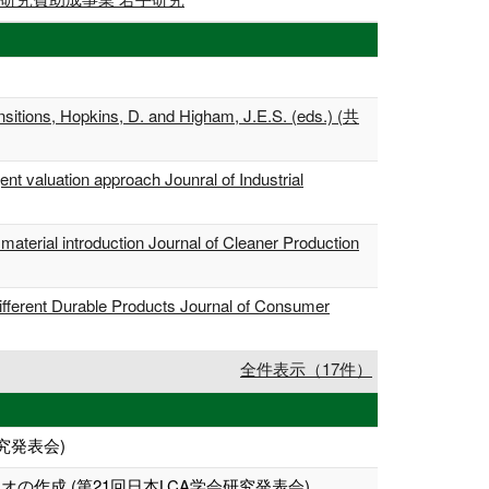
nsitions, Hopkins, D. and Higham, J.E.S. (eds.) (共
gent valuation approach Jounral of Industrial
aterial introduction Journal of Cleaner Production
fferent Durable Products Journal of Consumer
全件表示（17件）
究発表会)
作成 (第21回日本LCA学会研究発表会)