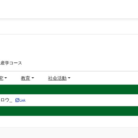
生産学コース
究
教育
社会活動
ロウ_