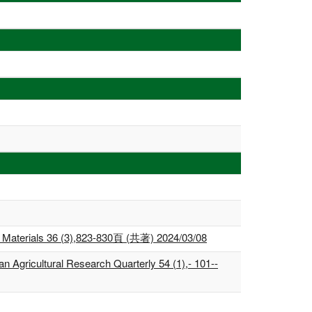
and Materials 36 (3),823-830頁 (共著) 2024/03/08
n Agricultural Research Quarterly 54 (1),- 101--