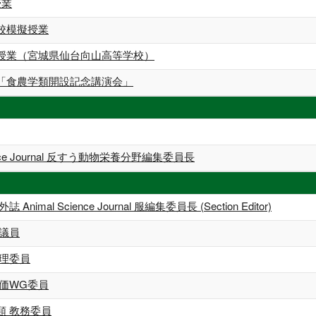
授業
校模擬授業
授業（宮城県仙台向山高等学校）
「食農学類開設記念講演会」
ience Journal 反すう動物栄養分野編集委員長
nimal Science Journal 服編集委員長 (Section Editor)
評議員
倫理委員
価WG委員
類 教務委員