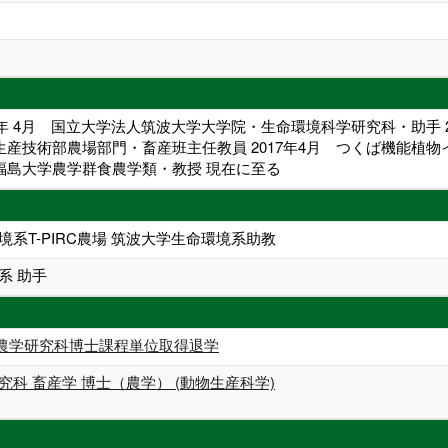
04年 4月 国立大学法人筑波大学大学院・生命環境科学研究科・助手 20
農林生産技術部農場部門・畜産班主任教員 2017年4月 つくば機能
～福島大学農学群食農学類・教授 現在に至る
境系T-PIRC農場 筑波大学生命環境系助教
系 助手
農学研究科博士課程単位取得退学
究科 畜産学 博士（農学） (動物生産科学)