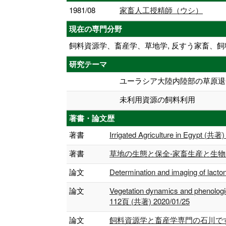
1981/08
家畜人工授精師（ウシ）
現在の専門分野
飼料資源学、畜産学、草地学, 反すう家畜、飼
研究テーマ
ユーラシア大陸内陸部の草原退
未利用資源の飼料利用
著書・論文歴
著書
Irrigated Agriculture in Egypt (共著
著書
草地の生態と保全-家畜生産と生物多様性
論文
Determination and imaging of lacto
論文
Vegetation dynamics and phenologica
112頁 (共著) 2020/01/25
論文
飼料資源学と畜産学専門の石川です-夏