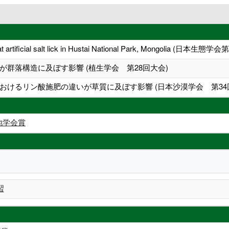
s at artificial salt lick in Hustai National Park, Mongolia (日本生
群落構造に及ぼす影響 (植生学会 第28回大会)
おけるリン酸施肥の違いが草質に及ぼす影響 (日本沙漠学会 第34
地学会賞
習