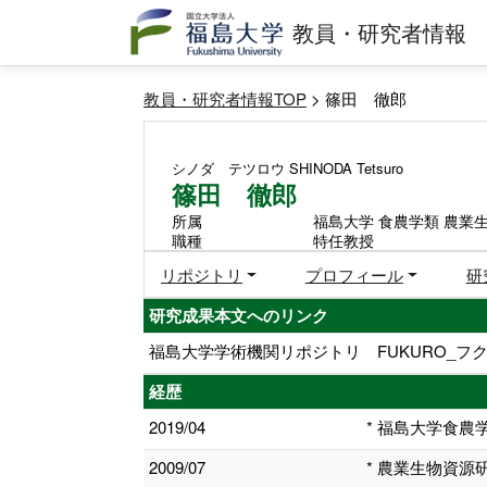
教員・研究者情報
教員・研究者情報TOP
> 篠田 徹郎
シノダ テツロウ
SHINODA Tetsuro
篠田 徹郎
所属
福島大学 食農学類 農業
職種
特任教授
リポジトリ
プロフィール
研
研究成果本文へのリンク
福島大学学術機関リポジトリ FUKURO_フク
経歴
2019/04
* 福島大学食農
2009/07
* 農業生物資