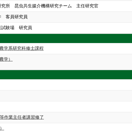
源研究所 昆虫共生媒介機構研究チーム 主任研究官
学 客員研究員
菜試験場 研究員
 農学系研究科修士課程
（農学）
等作業主任者講習修了
）