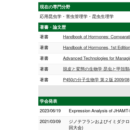
現在の専門分野
応用昆虫学・害虫管理学・昆虫生理学
著書・論文歴
著書
Handbook of Hormones: Comparativ
著書
Handbook of Hormones, 1st Edition
著書
Advanced Technologies for Managi
著書
脱皮と変態の生物学 昆虫と甲殻類の
著書
P450の分子生物学 第２版 2009/08
学会発表
2023/06/19
Expression Analysis of JHAMT-li
2021/03/09
ジノテフランおよびイミダクロ
回大会)