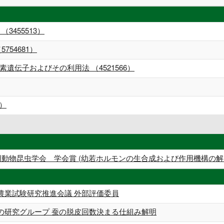
3455513）
54681）
遺伝子およびその利用法 （4521566）
1）
用動物昆虫学会 学会賞 (幼若ホルモンの生合成および作用機構の解
農業試験研究推進会議 外部評価委員
の研究グループ 蚕の脱皮回数決まる仕組み解明