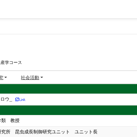
生産学コース
究
社会活動
ロウ_
学類 教授
源研究所 昆虫成長制御研究ユニット ユニット長