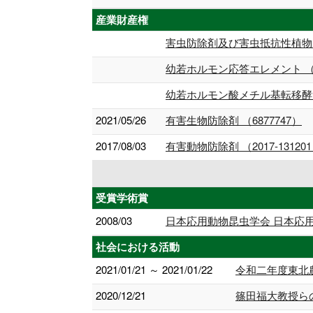
産業財産権
害虫防除剤及び害虫抵抗性植物 （
幼若ホルモン応答エレメント （57
幼若ホルモン酸メチル基転移酵素
2021/05/26
有害生物防除剤 （6877747）
2017/08/03
有害動物防除剤 （2017-13120
受賞学術賞
2008/03
日本応用動物昆虫学会 日本応
社会における活動
2021/01/21 ～ 2021/01/22
令和二年度東北
2020/12/21
篠田福大教授ら