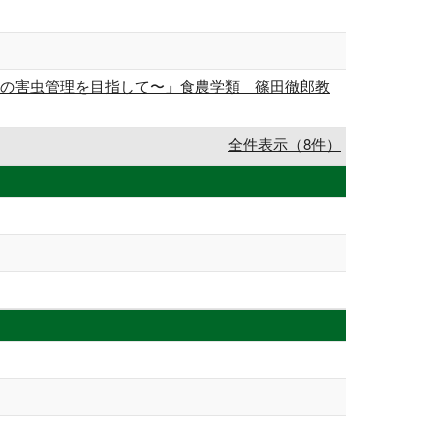
型の害虫管理を目指して〜」食農学類 篠田徹郎教
全件表示（8件）