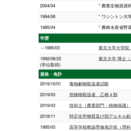
2004/04
* 農業生物資
1994/08
* ワシントン大
1985/04
* 農林水産省野
学歴
～1985/03
東京大学大学院
1992/06/22
東京大学 博士
(学位取得)
資格・免許
2019/10/01
毒物劇物取扱者試験
2019/03
危険物取扱者 乙種４類
2019/03
技術士（農業部門・植物保護）
2018/11
特定化学物質及び四アルキル鉛
1985/03
高等学校教諭専修免許状（理科