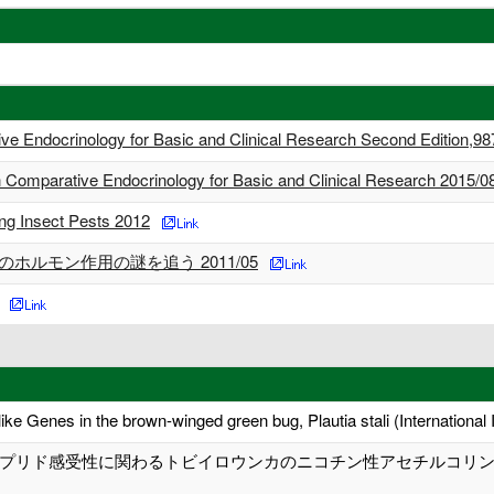
e Endocrinology for Basic and Clinical Research Second Edition,9
 Comparative Endocrinology for Basic and Clinical Research 2015/0
ng Insect Pests 2012
ホルモン作用の謎を追う 2011/05
ke Genes in the brown-winged green bug, Plautia stali (Internation
プリド感受性に関わるトビイロウンカのニコチン性アセチルコリン