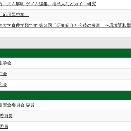
カニズム解明 ゲノム編集、福島⼤などカイコ研究
「応用昆虫学」
島大学食農学類です 第３回「研究紹介と今後の豊富 〜環境調和
虫学会
究会
究会
験安全委員会 委員
 委員長
 委員