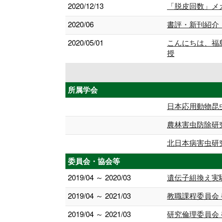
2020/12/13
「脱⽪回数」メ
2020/06
書評・新刊紹介
2020/05/01
こんにちは、福
授
所属学会
日本応用動物昆
農林害虫防除研
北日本病害虫研
委員会・協会等
2019/04 ～ 2020/03
遺伝子組換え実
2019/04 ～ 2021/03
教職課程委員会
2019/04 ～ 2021/03
研究倫理委員会