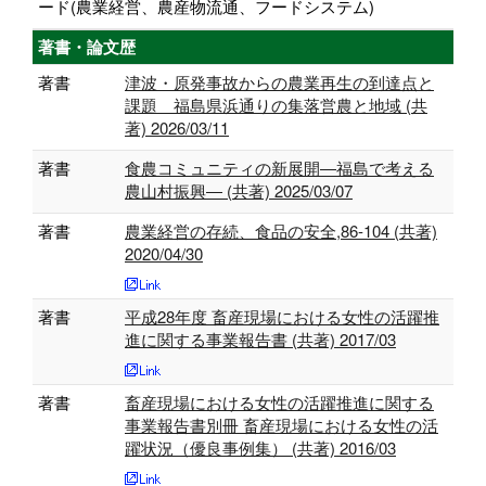
ード(農業経営、農産物流通、フードシステム)
著書・論文歴
著書
津波・原発事故からの農業再生の到達点と
課題 福島県浜通りの集落営農と地域 (共
著) 2026/03/11
著書
食農コミュニティの新展開―福島で考える
農山村振興― (共著) 2025/03/07
著書
農業経営の存続、食品の安全,86-104 (共著)
2020/04/30
著書
平成28年度 畜産現場における女性の活躍推
進に関する事業報告書 (共著) 2017/03
著書
畜産現場における女性の活躍推進に関する
事業報告書別冊 畜産現場における女性の活
躍状況（優良事例集） (共著) 2016/03