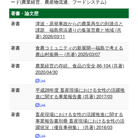
ード(農業経営、農産物流通、フードシステム)
著書・論文歴
著書
津波・原発事故からの農業再生の到達点と
課題 福島県浜通りの集落営農と地域 (共
著) 2026/03/11
著書
食農コミュニティの新展開―福島で考える
農山村振興― (共著) 2025/03/07
著書
農業経営の存続、食品の安全,86-104 (共著)
2020/04/30
著書
平成28年度 畜産現場における女性の活躍推
進に関する事業報告書 (共著) 2017/03
著書
畜産現場における女性の活躍推進に関する
事業報告書別冊 畜産現場における女性の活
躍状況（優良事例集） (共著) 2016/03