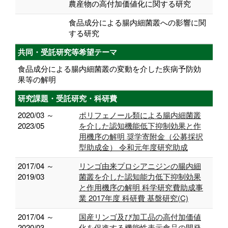
農産物の高付加価値化に関する研究
食品成分による腸内細菌叢への影響に関
する研究
共同・受託研究等希望テーマ
食品成分による腸内細菌叢の変動を介した疾病予防効
果等の解明
研究課題・受託研究・科研費
2020/03 ～
ポリフェノール類による腸内細菌叢
2023/05
を介した認知機能低下抑制効果と作
用機序の解明 奨学寄附金（公募採択
型助成金） 令和元年度研究助成
2017/04 ～
リンゴ由来プロシアニジンの腸内細
2019/03
菌叢を介した認知能力低下抑制効果
と作用機序の解明 科学研究費助成事
業 2017年度 科研費 基盤研究(C)
2017/04 ～
国産リンゴ及び加工品の高付加価値
2020/03
化を促進する機能性表示食品の開発