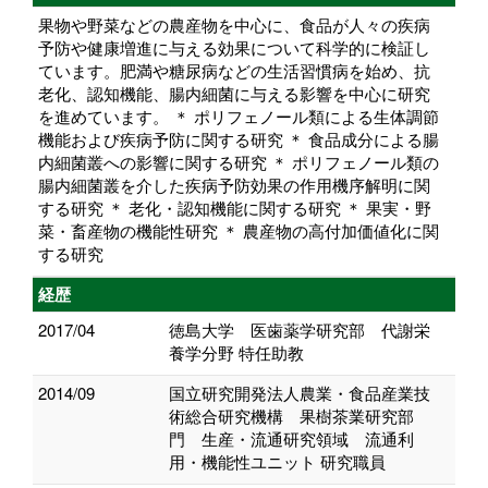
果物や野菜などの農産物を中心に、食品が人々の疾病
予防や健康増進に与える効果について科学的に検証し
ています。肥満や糖尿病などの生活習慣病を始め、抗
老化、認知機能、腸内細菌に与える影響を中心に研究
を進めています。 ＊ ポリフェノール類による生体調節
機能および疾病予防に関する研究 ＊ 食品成分による腸
内細菌叢への影響に関する研究 ＊ ポリフェノール類の
腸内細菌叢を介した疾病予防効果の作用機序解明に関
する研究 ＊ 老化・認知機能に関する研究 ＊ 果実・野
菜・畜産物の機能性研究 ＊ 農産物の高付加価値化に関
する研究
経歴
2017/04
徳島大学 医歯薬学研究部 代謝栄
養学分野 特任助教
2014/09
国立研究開発法人農業・食品産業技
術総合研究機構 果樹茶業研究部
門 生産・流通研究領域 流通利
用・機能性ユニット 研究職員