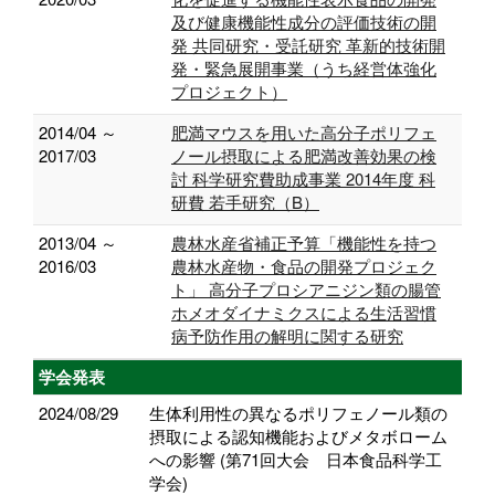
及び健康機能性成分の評価技術の開
発 共同研究・受託研究 革新的技術開
発・緊急展開事業（うち経営体強化
プロジェクト）
2014/04 ～
肥満マウスを用いた高分子ポリフェ
2017/03
ノール摂取による肥満改善効果の検
討 科学研究費助成事業 2014年度 科
研費 若手研究（B）
2013/04 ～
農林水産省補正予算「機能性を持つ
2016/03
農林水産物・食品の開発プロジェク
ト」 高分子プロシアニジン類の腸管
ホメオダイナミクスによる生活習慣
病予防作用の解明に関する研究
学会発表
2024/08/29
生体利用性の異なるポリフェノール類の
摂取による認知機能およびメタボローム
への影響 (第71回大会 日本食品科学工
学会)