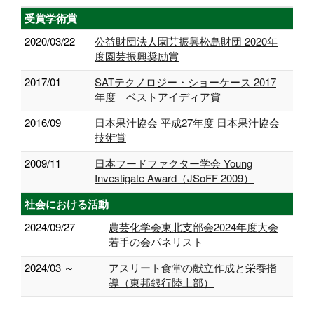
受賞学術賞
2020/03/22
公益財団法人園芸振興松島財団 2020年
度園芸振興奨励賞
2017/01
SATテクノロジー・ショーケース 2017
年度 ベストアイディア賞
2016/09
日本果汁協会 平成27年度 日本果汁協会
技術賞
2009/11
日本フードファクター学会 Young
Investigate Award（JSoFF 2009）
社会における活動
2024/09/27
農芸化学会東北支部会2024年度大会
若手の会パネリスト
2024/03 ～
アスリート食堂の献立作成と栄養指
導（東邦銀行陸上部）