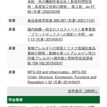
米粉「米の機能性食品化と新規利用性技
術・高度加工技術の開発」,第３節、pp 57-
66 (共著) 2022/03/06
著書
食品免疫学辞典,266-267 (共著) 2021/11/01
著書
腸内細菌―宿主のクロストークと食事要因
「ブラックボックスへの探針と光明」,pp
1-13 (共著) 2019/05/01
著書
食物アレルギーの現状とリスク低減化食品
素材の開発：動物を使ったアレルゲン性の
評価:アレルギー感作能と即時型症状誘発
能,159-162 2015/03/01
著書
MFG-E8 and Inflammation - MFG-E8:
Origin, Structure, Expression, Functions and
Regulation,1-32 (共著) 2014/04/01
全件表示（260件）
学会発表