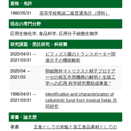
資格・免許
1980/05/31
高等学校教諭二級普通免許（理科）
現在の専門分野
応用生物化学, 食品科学, 応用分子細胞生物学
研究課題・受託研究・科研費
2020/04/01 ～
ビフィズス菌のトランスポーター関
2021/03/31
連分子の機能解析
2020/04 ～
卵細胞外マトリクスと精子プロテア
2021/03
ーゼの相互作用機構の解明と生殖工
学への応用 科学研究費助成事業 *
1996/04/01 ～
Identification and characterization of
2021/03/31
cellulolytic fungi from tropical fields 共
同研究
著書・論文歴
著書
主食としての米飯と加工食品素材としての