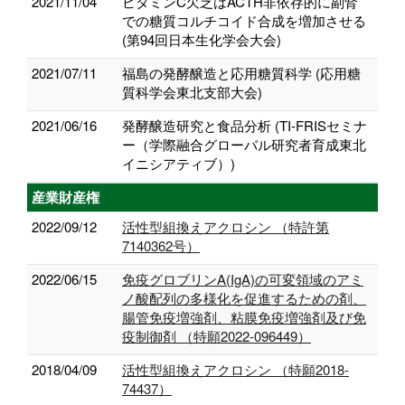
2021/11/04
ビタミンC欠乏はACTH非依存的に副腎
での糖質コルチコイド合成を増加させる
(第94回日本生化学会大会)
2021/07/11
福島の発酵醸造と応用糖質科学 (応用糖
質科学会東北支部大会)
2021/06/16
発酵醸造研究と食品分析 (TI-FRISセミナ
ー（学際融合グローバル研究者育成東北
イニシアティブ）)
産業財産権
2022/09/12
活性型組換えアクロシン （特許第
7140362号）
2022/06/15
免疫グロブリンA(IgA)の可変領域のアミ
ノ酸配列の多様化を促進するための剤、
腸管免疫増強剤、粘膜免疫増強剤及び免
疫制御剤 （特願2022-096449）
2018/04/09
活性型組換えアクロシン （特願2018-
74437）