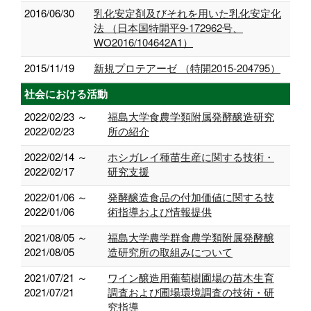
2016/06/30
乳化安定剤及びそれを用いた乳化安定化
法 （日本国特開平9-172962号、
WO2016/104642A1）
2015/11/19
新規プロテアーゼ （特開2015-204795）
社会における活動
2022/02/23 ～
福島大学食農学類附属発酵醸造研究
2022/02/23
所の紹介
2022/02/14 ～
ホシガレイ種苗生産に関する技術・
2022/02/17
研究支援
2022/01/06 ～
発酵醸造食品の付加価値に関する技
2022/01/06
術指導および情報提供
2021/08/05 ～
福島大学農学群食農学類附属発酵醸
2021/08/05
造研究所の取組みについて
2021/07/21 ～
ワイン醸造用葡萄樹圃場の苗木生育
2021/07/21
調査および圃場環境調査の技術・研
究指導