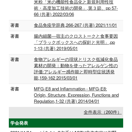
米粉「米の機能性食品化と新規利用性技
術・高度加工技術の開発」,第３節、pp 57-
66 (共著) 2022/03/06
著書
食品免疫学辞典,266-267 (共著) 2021/11/01
著書
腸内細菌―宿主のクロストークと食事要因
「ブラックボックスへの探針と光明」,pp
1-13 (共著) 2019/05/01
著書
食物アレルギーの現状とリスク低減化食品
素材の開発：動物を使ったアレルゲン性の
評価:アレルギー感作能と即時型症状誘発
能,159-162 2015/03/01
著書
MFG-E8 and Inflammation - MFG-E8:
Origin, Structure, Expression, Functions and
Regulation,1-32 (共著) 2014/04/01
全件表示（260件）
学会発表