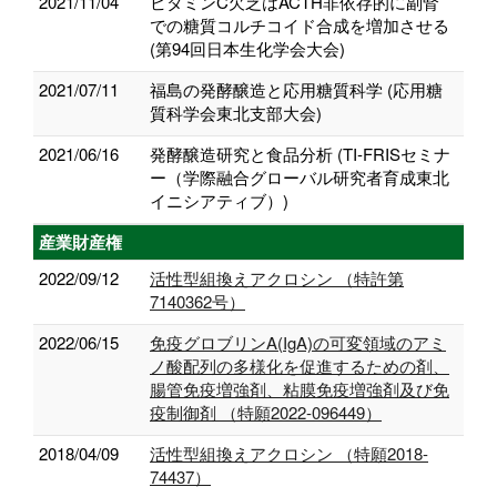
2021/11/04
ビタミンC欠乏はACTH非依存的に副腎
での糖質コルチコイド合成を増加させる
(第94回日本生化学会大会)
2021/07/11
福島の発酵醸造と応用糖質科学 (応用糖
質科学会東北支部大会)
2021/06/16
発酵醸造研究と食品分析 (TI-FRISセミナ
ー（学際融合グローバル研究者育成東北
イニシアティブ）)
産業財産権
2022/09/12
活性型組換えアクロシン （特許第
7140362号）
2022/06/15
免疫グロブリンA(IgA)の可変領域のアミ
ノ酸配列の多様化を促進するための剤、
腸管免疫増強剤、粘膜免疫増強剤及び免
疫制御剤 （特願2022-096449）
2018/04/09
活性型組換えアクロシン （特願2018-
74437）