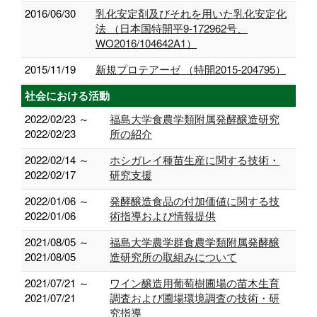
2016/06/30
乳化安定剤及びそれを用いた乳化安定化
法 （日本国特開平9-172962号、
WO2016/104642A1）
2015/11/19
新規プロテアーゼ （特開2015-204795）
社会における活動
2022/02/23 ～
福島大学食農学類附属発酵醸造研究
2022/02/23
所の紹介
2022/02/14 ～
ホシガレイ種苗生産に関する技術・
2022/02/17
研究支援
2022/01/06 ～
発酵醸造食品の付加価値に関する技
2022/01/06
術指導および情報提供
2021/08/05 ～
福島大学農学群食農学類附属発酵醸
2021/08/05
造研究所の取組みについて
2021/07/21 ～
ワイン醸造用葡萄樹圃場の苗木生育
2021/07/21
調査および圃場環境調査の技術・研
究指導