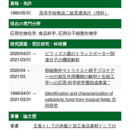
資格・免許
1980/05/31
高等学校教諭二級普通免許（理科）
現在の専門分野
応用生物化学, 食品科学, 応用分子細胞生物学
研究課題・受託研究・科研費
2020/04/01 ～
ビフィズス菌のトランスポーター関
2021/03/31
連分子の機能解析
2020/04 ～
卵細胞外マトリクスと精子プロテア
2021/03
ーゼの相互作用機構の解明と生殖工
学への応用 科学研究費助成事業 *
1996/04/01 ～
Identification and characterization of
2021/03/31
cellulolytic fungi from tropical fields 共
同研究
著書・論文歴
著書
主食としての米飯と加工食品素材としての