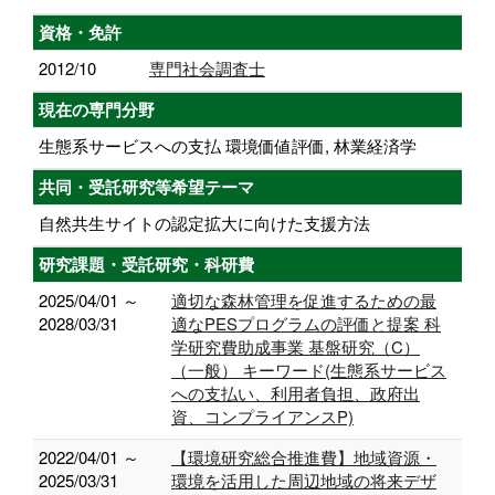
資格・免許
2012/10
専門社会調査士
現在の専門分野
生態系サービスへの支払 環境価値評価, 林業経済学
共同・受託研究等希望テーマ
自然共生サイトの認定拡大に向けた支援方法
研究課題・受託研究・科研費
2025/04/01 ～
適切な森林管理を促進するための最
2028/03/31
適なPESプログラムの評価と提案 科
学研究費助成事業 基盤研究（C）
（一般） キーワード(生態系サービス
への支払い、利用者負担、政府出
資、コンプライアンスP)
2022/04/01 ～
【環境研究総合推進費】地域資源・
2025/03/31
環境を活用した周辺地域の将来デザ