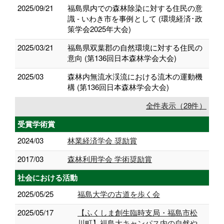
2025/09/21
福島県内での森林除染に対する住民の意
識 - いわき市を事例として (環境経済･政
策学会2025年大会)
2025/03/21
福島県双葉郡の自然環境に対する住民の
意向 (第136回日本森林学会大会)
2025/03
森林内無流水渓流における流木の運動機
構 (第136回日本森林学会大会)
全件表示（28件）
受賞学術賞
2024/03
林業経済学会 奨励賞
2017/03
森林利用学会 学術奨励賞
社会における活動
2025/05/25
福島大学の古道を歩く会
2025/05/17
【ふくしま創生臨時支局・福島市松
川町】福島大キャンパス内の自然や