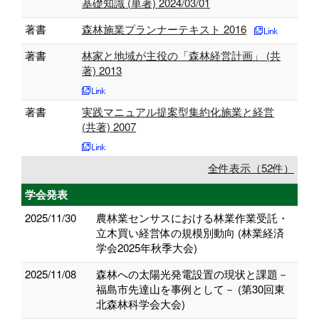
基礎知識 (単著) 2024/03/01
著書
森林施業プランナーテキスト 2016
著書
林家と地域が主役の「森林経営計画」 (共
著) 2013
著書
実践マニュアル提案型集約化施業と経営
(共著) 2007
全件表示（52件）
学会発表
2025/11/30
農林業センサスにおける林業作業受託・
立木買い経営体の規模別動向 (林業経済
学会2025年秋季大会)
2025/11/08
森林への太陽光発電設置の現状と課題－
福島市先達山を事例として－ (第30回東
北森林科学会大会)