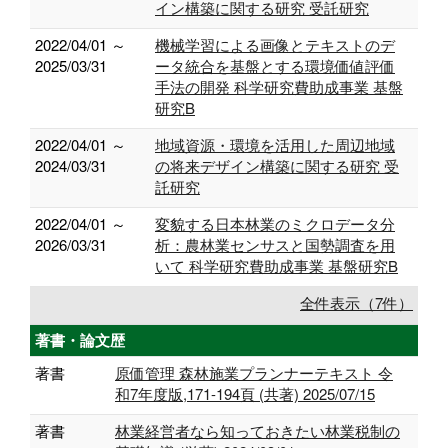
イン構築に関する研究 受託研究
2022/04/01 ～
機械学習による画像とテキストのデ
2025/03/31
ータ統合を基盤とする環境価値評価
手法の開発 科学研究費助成事業 基盤
研究B
2022/04/01 ～
地域資源・環境を活用した周辺地域
2024/03/31
の将来デザイン構築に関する研究 受
託研究
2022/04/01 ～
変貌する日本林業のミクロデータ分
2026/03/31
析：農林業センサスと国勢調査を用
いて 科学研究費助成事業 基盤研究B
全件表示（7件）
著書・論文歴
著書
原価管理 森林施業プランナーテキスト 令
和7年度版,171-194頁 (共著) 2025/07/15
著書
林業経営者なら知っておきたい林業税制の