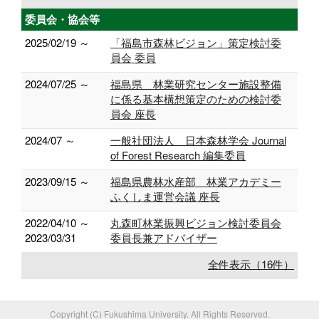
委員会・協会等
2025/02/19 ～
「福島市森林ビジョン」策定検討委
員会 委員
2024/07/25 ～
福島県 林業研究センター施設整備
に係る基本構想策定のための検討委
員会 座長
2024/07 ～
一般社団法人 日本森林学会 Journal
of Forest Research 編集委員
2023/09/15 ～
福島県農林水産部 林業アカデミー
ふくしま運営会議 座長
2022/04/10 ～
丸森町林業振興ビジョン検討委員会
2023/03/31
委員長兼アドバイザー
全件表示（16件）
Copyright (C) Fukushima University. All Rights Reserved.