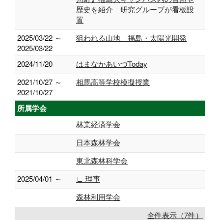
歴史を紹介 研究グループが看板設
置
2025/03/22 ～
狙われる山地 福島・太陽光開発
2025/03/22
2024/11/20
はまなかあいづToday
2021/10/27 ～
相馬高等学校模擬授業
2021/10/27
所属学会
林業経済学会
日本森林学会
東北森林科学会
2025/04/01 ～
∟ 理事
森林利用学会
全件表示（7件）