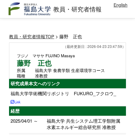
English
教員・研究者情報
教員・研究者情報TOP
> 藤野 正也
（最終更新日 : 2026-04-23 23:47:59）
フジノ マサヤ
FUJINO Masaya
藤野 正也
所属
福島大学 食農学類 生産環境学コース
職種
准教授
研究成果本文へのリンク
福島大学学術機関リポジトリ FUKURO_フクロウ_
経歴
2025/04/01 ～
福島大学 共生システム理工学類附属
水素エネルギー総合研究所 准教授