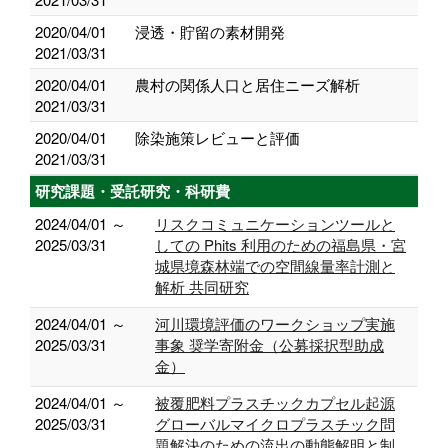
2020/04/01
浸透・貯留の素材開発
2021/03/31
2020/04/01
農村の関係人口と居住ニーズ解析
2021/03/31
2020/04/01
除染施策レビューと評価
2021/03/31
研究課題・受託研究・科研費
2024/04/01 ～
リスクコミュニケーションツールと
2025/03/31
しての Phits 利⽤のための福島県・宮
城県境森林端での空間線量率計測と
解析 共同研究
2024/04/01 ～
河川環境評価のワークショップ実施
2025/03/31
事象 奨学寄附金（公募採択型助成
金）
2024/04/01 ～
被覆肥料プラスチックカプセル起源
2025/03/31
グローバルマイクロプラスチック問
題解決のための流出の動態解明と制