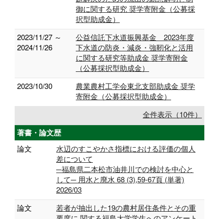
御に関する研究 奨学寄附金（公募採
択型助成金）
2023/11/27 ～
公益信託下水道振興基金 2023年度
2024/11/26
下水道の防炎・減炎・強靭化と活用
に関する研究等助成金 奨学寄附金
（公募採択型助成金）
2023/10/30
農業農村工学会東北支部助成金 奨学
寄附金（公募採択型助成金）
全件表示（10件）
著書・論文歴
論文
水辺のすこやかさ指標における評価の個人
差について
─福島県二本松市油井川での検討を中心と
して─ 用水と廃水 68 (3),59-67頁 (単著)
2026/03
論文
若者が抽出した19の農村居住条件とその重
要度に 関する福島大学学生へのアンケート