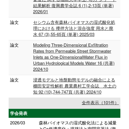
結果解析 復興農学会誌 6 (1),2-13頁 (単著)
2026/01
論文
セシウム含有森林バイオマスの湿式酸化処
理における 攪拌方法と混合強度 用水と廃
水 67 (3),55-65頁 (単著) 2025/03
論文
Modeling Three-Dimensional Exfiltration
Rates from Permeable Street Stormwater
Inlets as One-DimensionalWater Flux in
Urban Hydrological Models Water 16 (共著)
2024/10
論文
浸透モデルと地盤動態モデルの融合による
棚田安定性解析 農業農村工学会誌 水土の
知 92 (10),744-747頁 (共著) 2024/10
全件表示（101件）
学会発表
2026/03
森林バイオマスの湿式酸化法による減量
とCs低濃度化：撹拌法と密閉容器法 (復