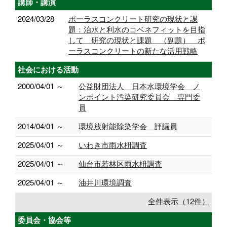
講師・講演
2024/03/28
ポーラスコンクリート研究の現状と課
題：治水と利水のコベネフィットを目指
して 研究の現状と課題 （副題） ポ
ーラスコンクリートの新たな活用戦略
社会における活動
2000/04/01 ～
公益財団法人 日本水環境学会 ノ
ンポイント汚染研究委員会 専門委
員
2014/04/01 ～
環境放射能除染学会 評議員
2025/04/01 ～
いわき市雨水枡調査
2025/04/01 ～
仙台市若林区雨水枡調査
2025/04/01 ～
油井川環境調査
全件表示（12件）
委員会・協会等