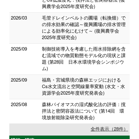
興農学会2025年度研究会)
2026/03
毛管ドレインベルトの圃場（転換畑）で
の排水効果の確認～復興圃場の排水管理
による効率化にむけて～ (復興農学会
2025年度研究会)
2025/09
制御技術導入を考慮した雨水排除網を含
む流域での物質動態モデル化の現状と課
題 (第28回 日本水環境学会シンポジウ
ム)
2025/09
福島・宮城県境の森林エッジにおける
Cs水文流出と空間線量率変動 (水文・水
資源学会2025年度研究発表会)
2025/08
森林バイオマスの湿式酸化法の評価：撹
拌法と密閉容器法について (第14回 環
境放射能除染研究発表会)
全件表示（28件）