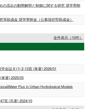
めの流出の動態解明と制御に関する研究 奨学寄附
研究等助成金 奨学寄附金（公募採択型助成金）
全件表示（10件）
),2-13頁 (単著) 2026/01
) 2025/03
ionalWater Flux in Urban Hydrological Models
(共著) 2024/10