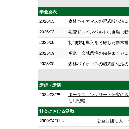
学会発表
2026/03
森林バイオマスの湿式酸化法によ
2026/03
毛管ドレインベルトの圃場（転
2025/09
制御技術導入を考慮した雨水排
2025/09
福島・宮城県境の森林エッジにお
2025/08
森林バイオマスの湿式酸化法の
講師・講演
2024/03/28
ポーラスコンクリート研究の現
活用戦略
社会における活動
2000/04/01 ～
公益財団法人 