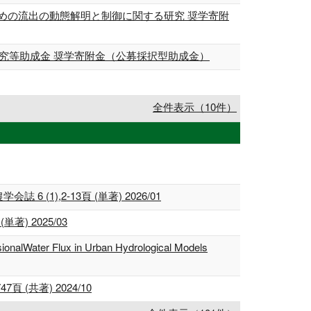
めの流出の動態解明と制御に関する研究 奨学寄附
研究等助成金 奨学寄附金（公募採択型助成金）
全件表示（10件）
),2-13頁 (単著) 2026/01
) 2025/03
ionalWater Flux in Urban Hydrological Models
(共著) 2024/10