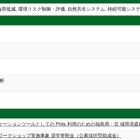
負荷低減, 環境リスク制御・評価, 自然共生システム, 持続可能シス
析
ーションツールとしての Phits 利⽤のための福島県・宮 城県境
ワークショップ実施事象 奨学寄附金（公募採択型助成金）