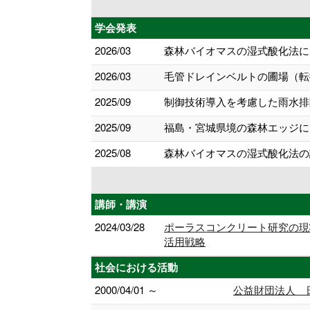
学会発表
2026/03
森林バイオマスの湿式酸化法によ
2026/03
毛管ドレインベルトの圃場（転
2025/09
制御技術導入を考慮した雨水排
2025/09
福島・宮城県境の森林エッジにお
2025/08
森林バイオマスの湿式酸化法の
講師・講演
2024/03/28
ポーラスコンクリート研究の現
活用戦略
社会における活動
2000/04/01 ～
公益財団法人 