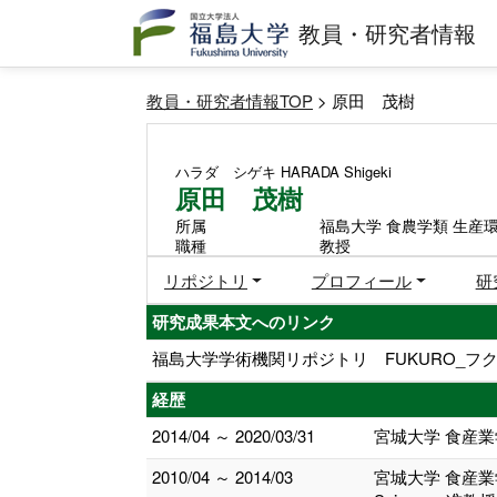
教員・研究者情報
教員・研究者情報TOP
> 原田 茂樹
ハラダ シゲキ
HARADA Shigeki
原田 茂樹
所属
福島大学 食農学類 生産
職種
教授
リポジトリ
プロフィール
研
研究成果本文へのリンク
福島大学学術機関リポジトリ FUKURO_フク
経歴
2014/04 ～ 2020/03/31
宮城大学 食産業
2010/04 ～ 2014/03
宮城大学 食産業学部 環境