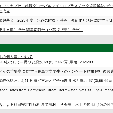
チックカプセル起源グローバルマイクロプラスチック問題解決のた
助成金）
振興基金 2023年度下水道の防炎・減炎・強靭化と活用に関する
東北支部助成金 奨学寄附金（公募採択型助成金）
価の個人差について
─ 用水と廃水 68 (3),59-67頁 (単著) 2026/03
重要度に 関する福島大学学生へのアンケート結果解析 復興農学会誌 6 (1
理における 攪拌方法と混合強度 用水と廃水 67 (3),55-65頁 (単著
ration Rates from Permeable Street Stormwater Inlets as One-Dimens
棚田安定性解析 農業農村工学会誌 水土の知 92 (10),744-747頁 