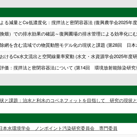
る減量とCs低濃度化：撹拌法と密閉容器法 (復興農学会2025年度
換畑）での排水効果の確認～復興圃場の排水管理による効率化にむけて
除網を含む流域での物質動態モデル化の現状と課題 (第28回 日本
けるCs水文流出と空間線量率変動 (水文・水資源学会2025年度研
評価：撹拌法と密閉容器法について (第14回 環境放射能除染研究
状と課題：治水と利水のコベネフィットを目指して 研究の現状
日本水環境学会 ノンポイント汚染研究委員会 専門委員