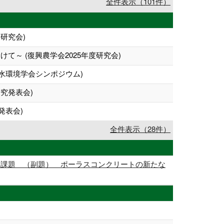
全件表示（101件）
研究会)
～ (復興農学会2025年度研究会)
水環境学会シンポジウム)
究発表会)
発表会)
全件表示（28件）
と課題 （副題） ポーラスコンクリートの新たな