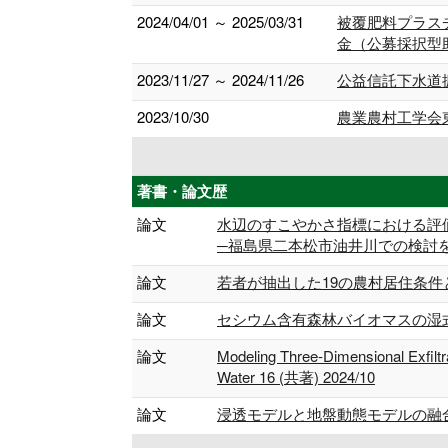
2024/04/01 ～ 2025/03/31
被覆肥料プラス
金（公募採択型
2023/11/27 ～ 2024/11/26
公益信託下水道
2023/10/30
農業農村工学会
著書・論文歴
論文
水辺のすこやかさ指標における評
─福島県二本松市油井川での検討を中心として
論文
若者が抽出した19の農村居住条件とその
論文
セシウム含有森林バイオマスの湿式酸化処
論文
Modeling Three-Dimensional Exfilt
Water 16 (共著) 2024/10
論文
浸透モデルと地盤動態モデルの融合による