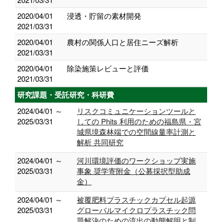
2020/04/01
浸透・貯留の素材開発
2021/03/31
2020/04/01
農村の関係人口と居住ニーズ解析
2021/03/31
2020/04/01
除染施策レビューと評価
2021/03/31
研究課題・受託研究・科研費
2024/04/01 ～
リスクコミュニケーションツールと
2025/03/31
しての Phits 利⽤のための福島県・宮
城県境森林端での空間線量率計測と
解析 共同研究
2024/04/01 ～
河川環境評価のワークショップ実施
2025/03/31
事象 奨学寄附金（公募採択型助成
金）
2024/04/01 ～
被覆肥料プラスチックカプセル起源
2025/03/31
グローバルマイクロプラスチック問
題解決のための流出の動態解明と制