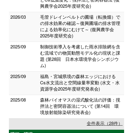
興農学会2025年度研究会)
2026/03
毛管ドレインベルトの圃場（転換畑）で
の排水効果の確認～復興圃場の排水管理
による効率化にむけて～ (復興農学会
2025年度研究会)
2025/09
制御技術導入を考慮した雨水排除網を含
む流域での物質動態モデル化の現状と課
題 (第28回 日本水環境学会シンポジウ
ム)
2025/09
福島・宮城県境の森林エッジにおける
Cs水文流出と空間線量率変動 (水文・水
資源学会2025年度研究発表会)
2025/08
森林バイオマスの湿式酸化法の評価：撹
拌法と密閉容器法について (第14回 環
境放射能除染研究発表会)
全件表示（28件）