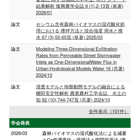
結果解析 復興農学会誌 6 (1),2-13頁 (単著)
2026/01
論文
セシウム含有森林バイオマスの湿式酸化処
理における 攪拌方法と混合強度 用水と廃
水 67 (3),55-65頁 (単著) 2025/03
論文
Modeling Three-Dimensional Exfiltration
Rates from Permeable Street Stormwater
Inlets as One-DimensionalWater Flux in
Urban Hydrological Models Water 16 (共著)
2024/10
論文
浸透モデルと地盤動態モデルの融合による
棚田安定性解析 農業農村工学会誌 水土の
知 92 (10),744-747頁 (共著) 2024/10
全件表示（101件）
学会発表
2026/03
森林バイオマスの湿式酸化法による減量
とCs低濃度化：撹拌法と密閉容器法 (復