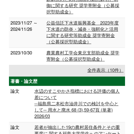
御に関する研究 奨学寄附金（公募採
択型助成金）
2023/11/27 ～
公益信託下水道振興基金 2023年度
2024/11/26
下水道の防炎・減炎・強靭化と活用
に関する研究等助成金 奨学寄附金
（公募採択型助成金）
2023/10/30
農業農村工学会東北支部助成金 奨学
寄附金（公募採択型助成金）
全件表示（10件）
著書・論文歴
論文
水辺のすこやかさ指標における評価の個人
差について
─福島県二本松市油井川での検討を中心と
して─ 用水と廃水 68 (3),59-67頁 (単著)
2026/03
論文
若者が抽出した19の農村居住条件とその重
要度に 関する福島大学学生へのアンケート