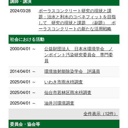
講師・講演
2024/03/28
ポーラスコンクリート研究の現状と課
題：治水と利水のコベネフィットを目指
して 研究の現状と課題 （副題） ポ
ーラスコンクリートの新たな活用戦略
社会における活動
2000/04/01 ～
公益財団法人 日本水環境学会 ノ
ンポイント汚染研究委員会 専門委
員
2014/04/01 ～
環境放射能除染学会 評議員
2025/04/01 ～
いわき市雨水枡調査
2025/04/01 ～
仙台市若林区雨水枡調査
2025/04/01 ～
油井川環境調査
全件表示（12件）
委員会・協会等