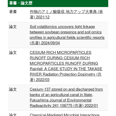
著書・論文歴
著書
作物のアミノ酸吸収 地力アップ大事典 (単
著) 2021/12
論文
Soil volatilomics uncovers tight linkage
between soybean presence and soil omics
profiles in agricultural fields scientific reports
(共著) 2024/09/04
論文
CESIUM-RICH MICROPARTICLES
RUNOFF DURING CESIUM-RICH
MICROPARTICLES RUNOFF DURING
Rainfall: A CASE STUDY IN THE TAKASE
RIVER Radiation Protection Dosimetry (共
著) 2022/03
論文
Cesium-137 stored on and discharged from
banks of an agricultural canal in Iitate,
Fukushima Journal of Environmental
Radioactivity 241,106775 (共著) 2022/01
論文
Chemical-Mediated Microbial Interactions