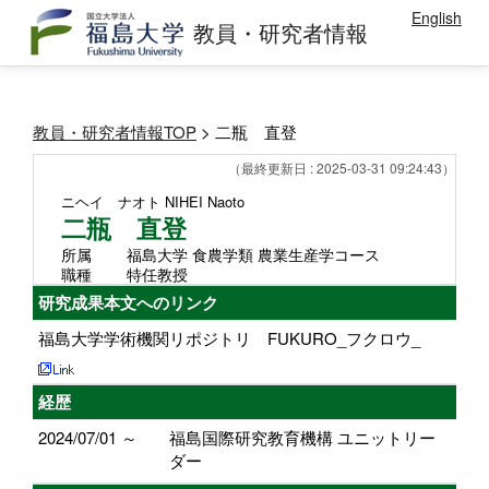
English
教員・研究者情報
教員・研究者情報TOP
> 二瓶 直登
（最終更新日 : 2025-03-31 09:24:43）
ニヘイ ナオト
NIHEI Naoto
二瓶 直登
所属
福島大学 食農学類 農業生産学コース
職種
特任教授
研究成果本文へのリンク
福島大学学術機関リポジトリ FUKURO_フクロウ_
経歴
2024/07/01 ～
福島国際研究教育機構 ユニットリー
ダー