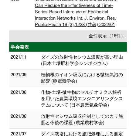
Can Reduce the Effectiveness of Time-
Series-Based Inference of Ecological
Interaction Networks Int. J. Environ. Res.
Public Health 19 (3),1228 (共著) 2022/01
全件表示（16件）
学会発表
2021/11
ダイズの放射性セシウム濃度が高い理由
(日本土壌肥料学会シンポジウム)
2021/09
植物根のイオン吸収における微細気泡の
影響 (静電気学会)
2021/08
作物-土壌-微生物のマルチオミクス解析
を用いた農業環境エンジニアリングシス
テムについて (日本農業気象学会)
2021/08
放射性セシウム吸収抑制としてのカリ施
肥と今後の課題 (農業農村学会)
2021/07
ダイズ栽培における施肥処理による測定