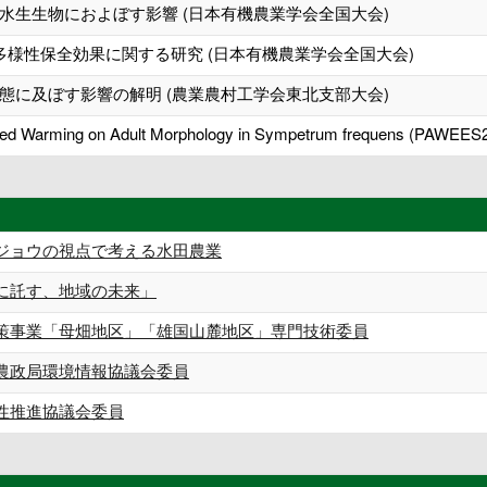
水生生物におよぼす影響 (日本有機農業学会全国大会)
多様性保全効果に関する研究 (日本有機農業学会全国大会)
態に及ぼす影響の解明 (農業農村工学会東北支部大会)
ced Warming on Adult Morphology in Sympetrum frequens (PAWEES
ジョウの視点で考える水田農業
に託す、地域の未来」
策事業「母畑地区」「雄国山麓地区」専門技術委員
農政局環境情報協議会委員
性推進協議会委員