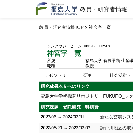
教員・研究者情報
教員・研究者情報TOP
> 神宮字 寛
ジングウジ ヒロシ
JINGUJI Hiroshi
神宮字 寛
所属
福島大学 食農学類 生産
職種
教授
リポジトリ
研究
社会活動
研究成果本文へのリンク
福島大学学術機関リポジトリ FUKURO_フク
研究課題・受託研究・科研費
2023/06 ～ 2024/03/31
新たな営農シス
2022/05/23 ～ 2023/03/03
請戸川地区の取