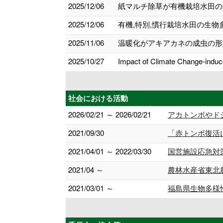
2025/12/06
紙マルチ除草が有機栽培水田の
2025/12/06
有機,特別,慣行栽培水田の生物
2025/11/06
温暖化がアキアカネの成虫の形
2025/10/27
Impact of Climate Change-indu
社会における活動
2026/02/21 ～ 2026/02/21
アカトンボやド
2021/09/30
「赤トンボ復活
2021/04/01 ～ 2022/03/30
国営施設応急対
2021/04 ～
農林水産省東北
2021/03/01 ～
福島県生物多様