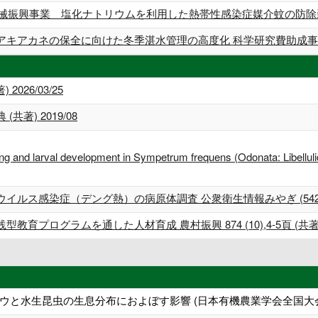
等機械振興事業 塩化ナトリウムを利用した熱帯性感染症媒介蚊の防除
アキアカネの保全に向けた冬季湛水管理の高度化 科学研究費助成事業
2026/03/25
著) 2019/08
hing and larval development in Sympetrum frequens (Odonata: Libel
ス感染症（デング熱）の病原体調査 公衆衛生情報みやぎ (542),4-8頁
プログラムを通した人材育成 農村振興 874 (10),4-5頁 (共著) 2
ウと水生昆虫の生息分布におよぼす影響 (日本有機農業学会全国大