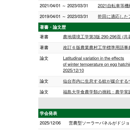
2021/04/01 ～ 2023/03/31
2021自転車
2019/04/01 ～ 2023/03/31
乾田に適応した
著書・論文歴
著書
農地環境工学第3版,290-296頁 (共著) 
著書
改訂６版農業農村工学標準用語事典 (共
論文
Latitudinal variation in the effects
of winter temperature on egg hatc
2025/12/10
論文
仙台市内に生息する蚊が媒介するウイル
論文
福島大学食農学類の挑戦：農学実践型教育
学会発表
2025/12/06
営農型ソーラーパネルがドジョ