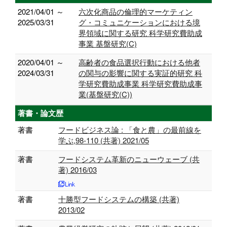
2021/04/01 ～
六次化商品の倫理的マーケティン
2025/03/31
グ・コミュニケーションにおける境
界領域に関する研究 科学研究費助成
事業 基盤研究(C)
2020/04/01 ～
高齢者の食品選択行動における他者
2024/03/31
の関与の影響に関する実証的研究 科
学研究費助成事業 科学研究費助成事
業(基盤研究(C))
著書・論文歴
著書
フードビジネス論 : 「食と農」の最前線を
学ぶ,98-110 (共著) 2021/05
著書
フードシステム革新のニューウェーブ (共
著) 2016/03
著書
十勝型フードシステムの構築 (共著)
2013/02