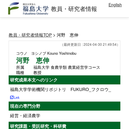
English
教員・研究者情報
教員・研究者情報TOP
> 河野 恵伸
（最終更新日 : 2024-04-30 21:49:54）
コウノ ヨシノブ
Kouno Yoshinobu
河野 恵伸
所属
福島大学 食農学類 農業経営学コース
職種
教授
研究成果本文へのリンク
福島大学学術機関リポジトリ FUKURO_フクロウ_
現在の専門分野
経営・経済農学
研究課題・受託研究・科研費