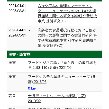
2021/04/01 ～
六次化商品の倫理的マーケティン
2025/03/31
グ・コミュニケーションにおける境
界領域に関する研究 科学研究費助成
事業 基盤研究(C)
2020/04/01 ～
高齢者の食品選択行動における他者
2024/03/31
の関与の影響に関する実証的研究 科
学研究費助成事業 科学研究費助成事
業(基盤研究(C))
著書・論文歴
著書
フードビジネス論 : 「食と農」の最前線を
学ぶ,98-110 (共著) 2021/05
著書
フードシステム革新のニューウェーブ (共
著) 2016/03
著書
十勝型フードシステムの構築 (共著)
2013/02