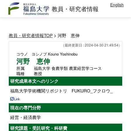
English
教員・研究者情報
教員・研究者情報TOP
> 河野 恵伸
（最終更新日 : 2024-04-30 21:49:54）
コウノ ヨシノブ
Kouno Yoshinobu
河野 恵伸
所属
福島大学 食農学類 農業経営学コース
職種
教授
研究成果本文へのリンク
福島大学学術機関リポジトリ FUKURO_フクロウ_
現在の専門分野
経営・経済農学
研究課題・受託研究・科研費