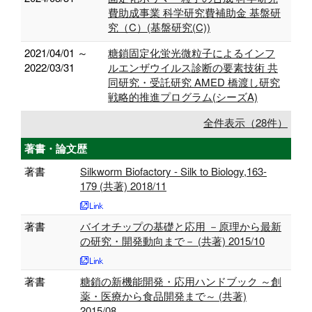
費助成事業 科学研究費補助金 基盤研
究（C）(基盤研究(C))
2021/04/01 ～
糖鎖固定化蛍光微粒子によるインフ
2022/03/31
ルエンザウイルス診断の要素技術 共
同研究・受託研究 AMED 橋渡し研究
戦略的推進プログラム(シーズA)
全件表示（28件）
著書・論文歴
著書
Silkworm Biofactory - Silk to Biology,163-
179 (共著) 2018/11
著書
バイオチップの基礎と応用 －原理から最新
の研究・開発動向まで－ (共著) 2015/10
著書
糖鎖の新機能開発・応用ハンドブック ～創
薬・医療から食品開発まで～ (共著)
2015/08