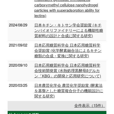
carboxymethyl cellulose nanohydrogel
particles with superadsorption ability for
lectins)
2024/08/29
日本キチン・キトサン学会奨励賞 (キチ
ンバイオリファイナリーによる機能性糖
質材料の設計と合成に関する研究)
2021/09/02
日本応用糖質科学会 日本応用糖質科学
会奨励賞 (化学酵素融合法によるキチン
糖類の合成・変換に関する研究)
2020/09/10
日本応用糖質科学会 日本応用糖質科学
会技術開発賞 (水熱処理黒酵母βグルカ
ン「KBG」の開発と応用研究について)
2020/03/25
日本農芸化学会 農芸化学奨励賞 (酵素法
を基盤とした糖質複合分子の機能設計に
関する研究)
全件表示（15件）