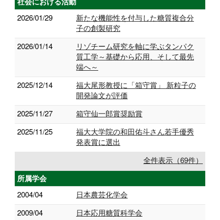
社会における活動
2026/01/29
新たな機能性を付与した糖質複合分
子の創製研究
2026/01/14
リゾチーム研究を軸に学ぶタンパク
質工学～基礎から応用、そして最先
端へ～
2025/12/14
福大尾形教授に「箱守賞」 新粒子の
開発論文が評価
2025/11/27
箱守仙一郎賞奨励賞
2025/11/25
福大大学院の和田佑斗さん若手優秀
発表賞に選出
全件表示（69件）
所属学会
2004/04
日本農芸化学会
2009/04
日本応用糖質科学会