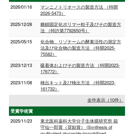
2026/01/16
マンニノトリオースの製造方法 （特開
2026-5473）
2025/12/28
糖鎖固定化ポリマー粒子及びその製造方
法 （特許第7792650号）
2025/05/15
化合物、リゾチームの酵素活性の測定方
法及び化合物の製造方法 （特開2025-
75582）
2023/12/13
吸着体およびその製造方法 （特開2023-
176772）
2023/11/08
検出キット及び検出方法 （特開2023-
161732）
全件表示（10件）
受賞学術賞
2025/11/23
東北医科薬科大学分子生体膜研究所 箱
守仙一郎賞（奨励賞） (Synthesis of
multivalent glycoside-immobilized