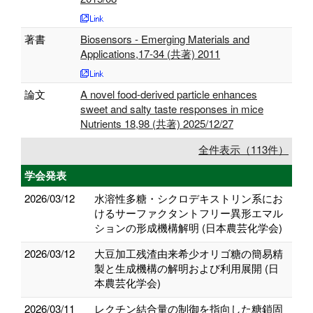
著書
Biosensors - Emerging Materials and
Applications,17-34 (共著) 2011
論文
A novel food-derived particle enhances
sweet and salty taste responses in mice
Nutrients 18,98 (共著) 2025/12/27
全件表示（113件）
学会発表
2026/03/12
水溶性多糖・シクロデキストリン系にお
けるサーファクタントフリー異形エマル
ションの形成機構解明 (日本農芸化学会)
2026/03/12
大豆加工残渣由来希少オリゴ糖の簡易精
製と生成機構の解明および利用展開 (日
本農芸化学会)
2026/03/11
レクチン結合量の制御を指向した糖鎖固