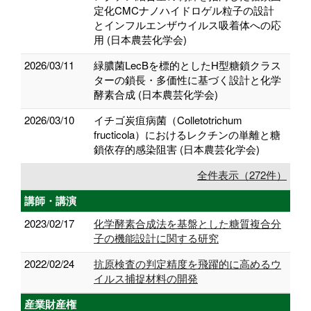
定化CMCナノハイドロゲル粒子の設計
とインフルエンザウイルス吸着体への応
用 (日本農芸化学会)
2026/03/11
緑膿菌LecBを標的としたH型糖鎖クラス
ターの鎖長・多価性に基づく設計と化学
酵素合成 (日本農芸化学会)
2026/03/10
イチゴ炭疽病菌（Colletotrichum
fructicola）におけるレクチンの単離と糖
鎖依存的感染阻害 (日本農芸化学会)
全件表示（272件）
講師・講演
2023/02/17
化学酵素合成法を基盤とした糖質複合分
子の機能設計に関する研究
2022/02/24
抗原検査の判定精度を飛躍的に高めるウ
イルス捕捉材料の開発
産業財産権