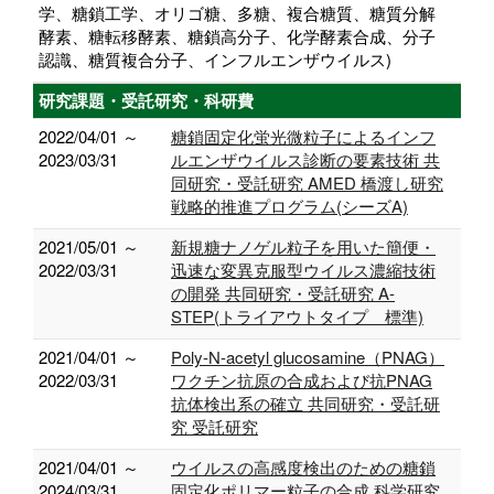
学、糖鎖工学、オリゴ糖、多糖、複合糖質、糖質分解
酵素、糖転移酵素、糖鎖高分子、化学酵素合成、分子
認識、糖質複合分子、インフルエンザウイルス)
研究課題・受託研究・科研費
2022/04/01 ～
糖鎖固定化蛍光微粒子によるインフ
2023/03/31
ルエンザウイルス診断の要素技術 共
同研究・受託研究 AMED 橋渡し研究
戦略的推進プログラム(シーズA)
2021/05/01 ～
新規糖ナノゲル粒子を用いた簡便・
2022/03/31
迅速な変異克服型ウイルス濃縮技術
の開発 共同研究・受託研究 A-
STEP(トライアウトタイプ 標準)
2021/04/01 ～
Poly-N-acetyl glucosamine（PNAG）
2022/03/31
ワクチン抗原の合成および抗PNAG
抗体検出系の確立 共同研究・受託研
究 受託研究
2021/04/01 ～
ウイルスの高感度検出のための糖鎖
2024/03/31
固定化ポリマー粒子の合成 科学研究