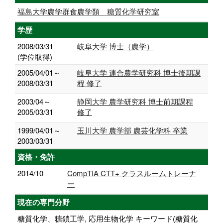
福島大学農学群食農学類 糖質化学研究室
学歴
2008/03/31
岐阜大学 博士（農学）
(学位取得)
2005/04/01～
岐阜大学 連合農学研究科 博士後期課
2008/03/31
程 修了
2003/04～
静岡大学 農学研究科 博士前期課程
2005/03/31
修了
1999/04/01～
玉川大学 農学部 農芸化学科 卒業
2003/03/31
資格・免許
2014/10
CompTIA CTT+ クラスルームトレーナ
ー
現在の専門分野
糖質化学、糖鎖工学, 応用生物化学 キーワード(糖質化