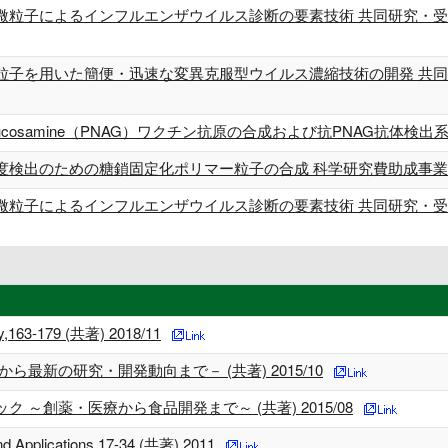
微粒子によるインフルエンザウイルス診断の要素技術 共同研究・受託
粒子を用いた簡便・迅速な変異克服型ウイルス濃縮技術の開発 共同研究
etyl glucosamine（PNAG）ワクチン抗原の合成および抗PNAG抗
検出のための糖鎖固定化ポリマー粒子の合成 科学研究費助成事業 科
微粒子によるインフルエンザウイルス診断の要素技術 共同研究・受託
ogy,163-179 (共著) 2018/11
最新の研究・開発動向まで－ (共著) 2015/10
～創薬・医療から食品開発まで～ (共著) 2015/08
nd Applications,17-34 (共著) 2011