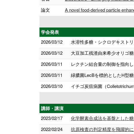
論文
A novel food-derived particle enha
学会発表
2026/03/12
水溶性多糖・シクロデキストリ
2026/03/12
大豆加工残渣由来希少オリゴ糖
2026/03/11
レクチン結合量の制御を指向し
2026/03/11
緑膿菌LecBを標的としたH型
2026/03/10
イチゴ炭疽病菌（Colletotri
講師・講演
2023/02/17
化学酵素合成法を基盤とした糖
2022/02/24
抗原検査の判定精度を飛躍的に