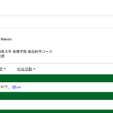
 Makoto
福島大学 食農学類 食品科学コース
教授
究
社会活動
ロウ_