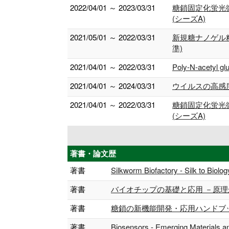
2022/04/01 ～ 2023/03/31
糖鎖固定化蛍光
(シーズA)
2021/05/01 ～ 2022/03/31
新規糖ナノゲル
準)
2021/04/01 ～ 2022/03/31
Poly-N-ac
2021/04/01 ～ 2024/03/31
ウイルスの高感度
2021/04/01 ～ 2022/03/31
糖鎖固定化蛍光
(シーズA)
著書・論文歴
著書
Silkworm Biofactory - Silk to Biol
著書
バイオチップの基礎と応用 －原理から
著書
糖鎖の新機能開発・応用ハンドブック 
著書
Biosensors - Emerging Materials a