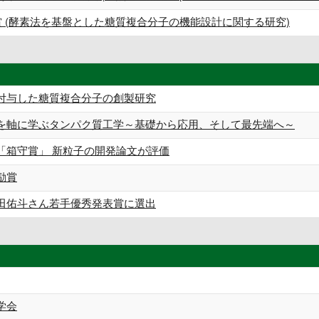
 (酵素法を基盤とした糖質複合分子の機能設計に関する研究)
付与した糖質複合分子の創製研究
を軸に学ぶタンパク質工学～基礎から応用、そして最先端へ～
「箱守賞」 新粒子の開発論文が評価
励賞
田佑斗さん若手優秀発表賞に選出
学会