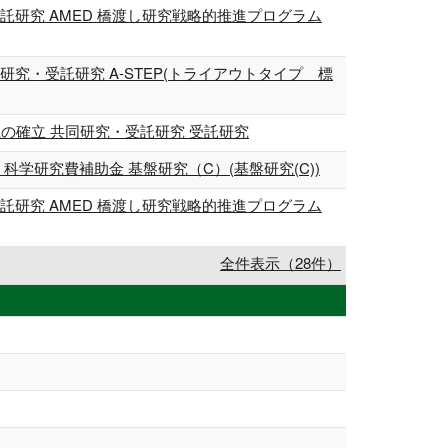
研究 AMED 橋渡し研究戦略的推進プログラム
・受託研究 A-STEP(トライアウトタイプ 標
体検出系の確立 共同研究・受託研究 受託研究
学研究費補助金 基盤研究（C）(基盤研究(C))
研究 AMED 橋渡し研究戦略的推進プログラム
全件表示（28件）