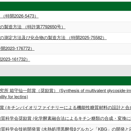
開2026-5473）
造方法 （特許第7792650号）
定方法及び化合物の製造方法 （特開2025-75582）
023-176772）
3-161732）
奨励賞） (Synthesis of multivalent glycoside-immobilized
ity for lectins)
賞 (キチンバイオリファイナリーによる機能性糖質材料の設計と合
糖質科学会奨励賞 (化学酵素融合法によるキチン糖類の合成・変換に
質科学会技術開発賞 (水熱処理黒酵母βグルカン「KBG」の開発と