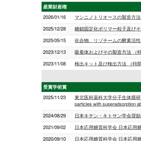
産業財産権
2026/01/16
マンニノトリオースの製造方法 （特
2025/12/28
糖鎖固定化ポリマー粒子及びその製
2025/05/15
化合物、リゾチームの酵素活性の測
2023/12/13
吸着体およびその製造方法 （特開2
2023/11/08
検出キット及び検出方法 （特開202
受賞学術賞
2025/11/23
東北医科薬科大学分子生体膜研究所 箱守仙一郎賞（
particles with superadsorption abil
2024/08/29
日本キチン・キトサン学会奨励
2021/09/02
日本応用糖質科学会 日本応用
2020/09/10
日本応用糖質科学会 日本応用糖