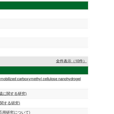
全件表示（10件）
 carboxymethyl cellulose nanohydrogel
成に関する研究)
関する研究)
応用研究について)