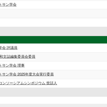
トサン学会
学会 評議員
 和文誌編集委員会委員
トサン学会 理事
サン学会 2025年度大会実行委員
学コンソーシアムシンポジウム 世話人