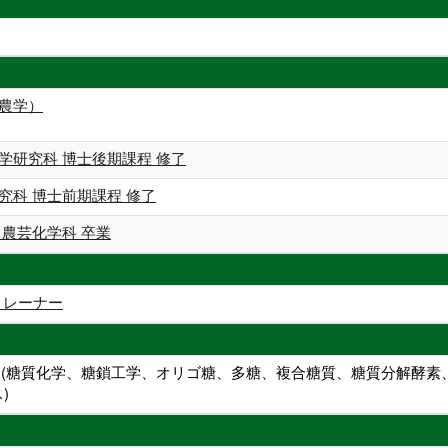
（農学）
学研究科 博士後期課程 修了
究科 博士前期課程 修了
 農芸化学科 卒業
ムトレーナー
ード(糖質化学、糖鎖工学、オリゴ糖、多糖、複合糖質、糖質分解酵
)