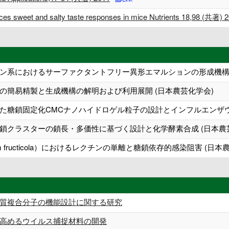
nces sweet and salty taste responses in mice Nutrients 18,98 (共著) 
ン系におけるサーファクタントフリー異形エマルションの形成機構解
の簡易精製と生成機構の解明および利用展開 (日本農芸化学会)
た糖鎖固定化CMCナノハイドロゲル粒子の設計とインフルエンザウ
糖鎖クラスターの鎖長・多価性に基づく設計と化学酵素合成 (日本農
chum fructicola）におけるレクチンの単離と糖鎖依存的感染阻害 (日本
質複合分子の機能設計に関する研究
高めるウイルス捕捉材料の開発