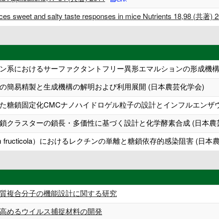
nces sweet and salty taste responses in mice Nutrients 18,98 (共著) 
ン系におけるサーファクタントフリー異形エマルションの形成機構解
の簡易精製と生成機構の解明および利用展開 (日本農芸化学会)
た糖鎖固定化CMCナノハイドロゲル粒子の設計とインフルエンザウ
糖鎖クラスターの鎖長・多価性に基づく設計と化学酵素合成 (日本農
chum fructicola）におけるレクチンの単離と糖鎖依存的感染阻害 (日本
質複合分子の機能設計に関する研究
高めるウイルス捕捉材料の開発