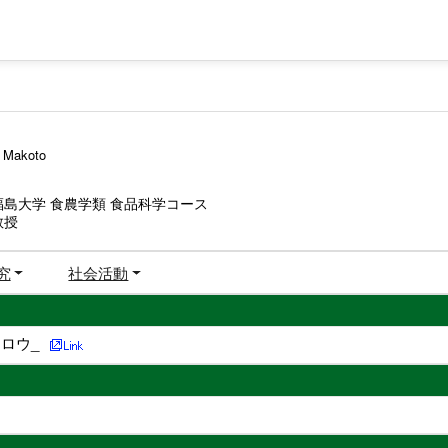
 Makoto
福島大学 食農学類 食品科学コース
教授
究
社会活動
ロウ_