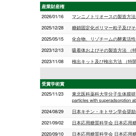
産業財産権
2026/01/16
マンニノトリオースの製造方法 （特
2025/12/28
糖鎖固定化ポリマー粒子及びその製
2025/05/15
化合物、リゾチームの酵素活性の測
2023/12/13
吸着体およびその製造方法 （特開2
2023/11/08
検出キット及び検出方法 （特開202
受賞学術賞
2025/11/23
東北医科薬科大学分子生体膜研究所 箱守仙一郎賞（
particles with superadsorption abil
2024/08/29
日本キチン・キトサン学会奨励
2021/09/02
日本応用糖質科学会 日本応用
2020/09/10
日本応用糖質科学会 日本応用糖