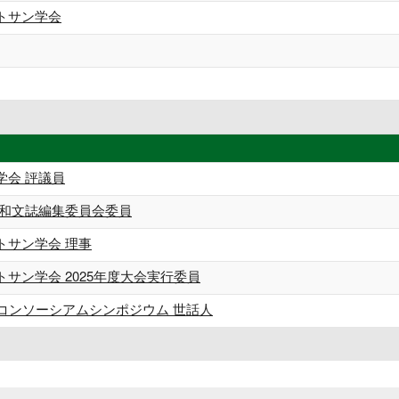
トサン学会
学会 評議員
 和文誌編集委員会委員
トサン学会 理事
サン学会 2025年度大会実行委員
学コンソーシアムシンポジウム 世話人