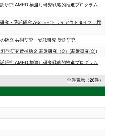
研究 AMED 橋渡し研究戦略的推進プログラム
・受託研究 A-STEP(トライアウトタイプ 標
体検出系の確立 共同研究・受託研究 受託研究
学研究費補助金 基盤研究（C）(基盤研究(C))
研究 AMED 橋渡し研究戦略的推進プログラム
全件表示（28件）