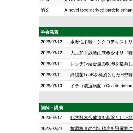
論文
A novel food-derived particle enha
学会発表
2026/03/12
水溶性多糖・シクロデキストリ
2026/03/12
大豆加工残渣由来希少オリゴ糖
2026/03/11
レクチン結合量の制御を指向し
2026/03/11
緑膿菌LecBを標的としたH型
2026/03/10
イチゴ炭疽病菌（Colletotri
講師・講演
2023/02/17
化学酵素合成法を基盤とした糖
2022/02/24
抗原検査の判定精度を飛躍的に