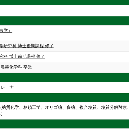
（農学）
学研究科 博士後期課程 修了
究科 博士前期課程 修了
 農芸化学科 卒業
ムトレーナー
ード(糖質化学、糖鎖工学、オリゴ糖、多糖、複合糖質、糖質分解酵
)