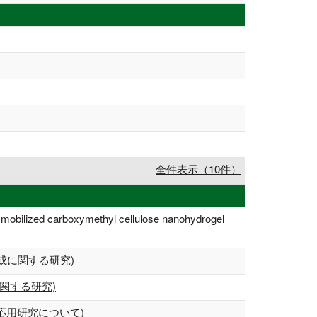
全件表示（10件）
 carboxymethyl cellulose nanohydrogel
成に関する研究)
関する研究)
応用研究について)