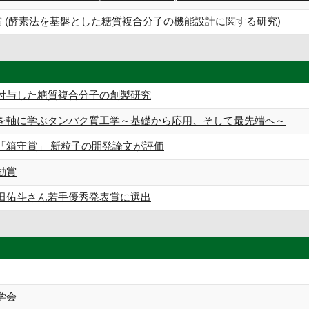
 (酵素法を基盤とした糖質複合分子の機能設計に関する研究)
付与した糖質複合分子の創製研究
を軸に学ぶタンパク質工学～基礎から応用、そして最先端へ～
「箱守賞」 新粒子の開発論文が評価
励賞
田佑斗さん若手優秀発表賞に選出
学会