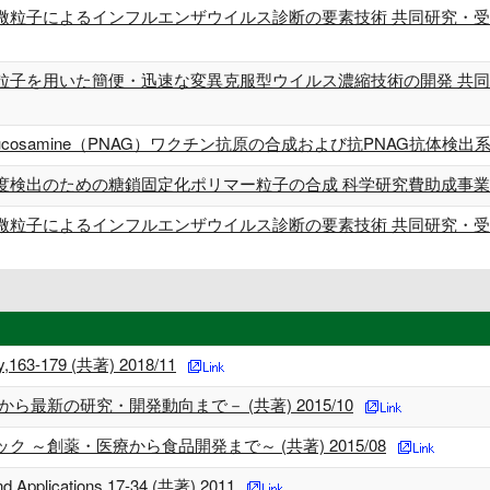
微粒子によるインフルエンザウイルス診断の要素技術 共同研究・受託
粒子を用いた簡便・迅速な変異克服型ウイルス濃縮技術の開発 共同研究
etyl glucosamine（PNAG）ワクチン抗原の合成および抗PNAG抗
検出のための糖鎖固定化ポリマー粒子の合成 科学研究費助成事業 科
微粒子によるインフルエンザウイルス診断の要素技術 共同研究・受託
ogy,163-179 (共著) 2018/11
最新の研究・開発動向まで－ (共著) 2015/10
～創薬・医療から食品開発まで～ (共著) 2015/08
nd Applications,17-34 (共著) 2011