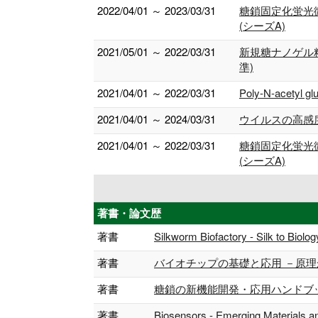
2022/04/01 ～ 2023/03/31
糖鎖固定化蛍光
(シーズA)
2021/05/01 ～ 2022/03/31
新規糖ナノゲル
準)
2021/04/01 ～ 2022/03/31
Poly-N-ac
2021/04/01 ～ 2024/03/31
ウイルスの高感度
2021/04/01 ～ 2022/03/31
糖鎖固定化蛍光
(シーズA)
著書・論文歴
著書
Silkworm Biofactory - Silk to Biol
著書
バイオチップの基礎と応用 －原理から
著書
糖鎖の新機能開発・応用ハンドブック 
著書
Biosensors - Emerging Materials a