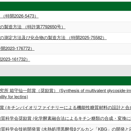
開2026-5473）
造方法 （特許第7792650号）
定方法及び化合物の製造方法 （特開2025-75582）
023-176772）
3-161732）
奨励賞） (Synthesis of multivalent glycoside-immobilized
ity for lectins)
賞 (キチンバイオリファイナリーによる機能性糖質材料の設計と合
糖質科学会奨励賞 (化学酵素融合法によるキチン糖類の合成・変換に
質科学会技術開発賞 (水熱処理黒酵母βグルカン「KBG」の開発と