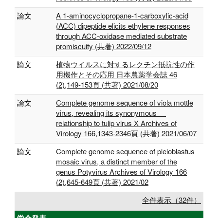
論文
A 1-aminocyclopropane-1-carboxylic-acid
(ACC) dipeptide elicits ethylene responses
through ACC-oxidase mediated substrate
promiscuity (共著) 2022/09/12
論文
植物ウイルスに対するレクチン抵抗性の作
用機作とその応用 日本農薬学会誌 46
(2),149-153頁 (共著) 2021/08/20
論文
Complete genome sequence of viola mottle
virus, revealing its synonymous
relationship to tulip virus X Archives of
Virology 166,1343-2346頁 (共著) 2021/06/07
論文
Complete genome sequence of pleioblastus
mosaic virus, a distinct member of the
genus Potyvirus Archives of Virology 166
(2),645-649頁 (共著) 2021/02
全件表示（32件）