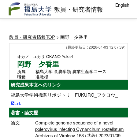
English
教員・研究者情報
教員・研究者情報TOP
> 岡野 夕香里
（最終更新日 : 2026-04-03 12:07:39）
オカノ ユカリ
OKANO Yukari
岡野 夕香里
所属
福島大学 食農学類 農業生産学コース
職種
准教授
研究成果本文へのリンク
福島大学学術機関リポジトリ FUKURO_フクロウ_
著書・論文歴
論文
Complete genome sequence of a novel
polerovirus infecting Cynanchum rostellatum
Archives of Virology 168 (共著) 2023/01/09