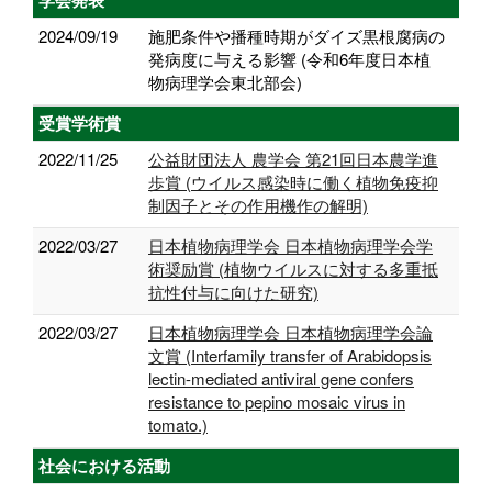
学会発表
2024/09/19
施肥条件や播種時期がダイズ黒根腐病の
発病度に与える影響 (令和6年度日本植
物病理学会東北部会)
受賞学術賞
2022/11/25
公益財団法人 農学会 第21回日本農学進
歩賞 (ウイルス感染時に働く植物免疫抑
制因子とその作用機作の解明)
2022/03/27
日本植物病理学会 日本植物病理学会学
術奨励賞 (植物ウイルスに対する多重抵
抗性付与に向けた研究)
2022/03/27
日本植物病理学会 日本植物病理学会論
文賞 (Interfamily transfer of Arabidopsis
lectin-mediated antiviral gene confers
resistance to pepino mosaic virus in
tomato.)
社会における活動