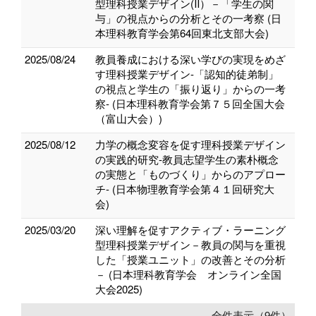
型理科授業デザイン(Ⅱ）－「学生の関
与」の視点からの分析とその一考察 (日
本理科教育学会第64回東北支部大会)
2025/08/24
教員養成における深い学びの実現をめざ
す理科授業デザイン-「認知的徒弟制」
の視点と学生の「振り返り」からの一考
察- (日本理科教育学会第７５回全国大会
（富山大会）)
2025/08/12
力学の概念変容を促す理科授業デザイン
の実践的研究-教員志望学生の素朴概念
の実態と「ものづくり」からのアプロー
チ- (日本物理教育学会第４１回研究大
会)
2025/03/20
深い理解を促すアクティブ・ラーニング
型理科授業デザイン－教員の関与を重視
した「授業ユニット」の改善とその分析
－ (日本理科教育学会 オンライン全国
大会2025)
全件表示（9件）