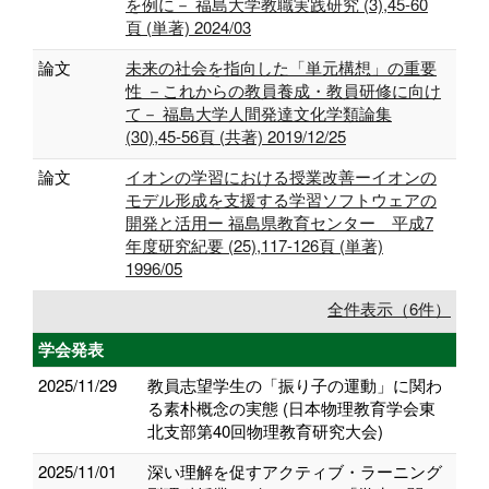
を例に－ 福島大学教職実践研究 (3),45-60
頁 (単著) 2024/03
論文
未来の社会を指向した「単元構想」の重要
性 －これからの教員養成・教員研修に向け
て－ 福島大学人間発達文化学類論集
(30),45-56頁 (共著) 2019/12/25
論文
イオンの学習における授業改善ーイオンの
モデル形成を支援する学習ソフトウェアの
開発と活用ー 福島県教育センター 平成7
年度研究紀要 (25),117-126頁 (単著)
1996/05
全件表示（6件）
学会発表
2025/11/29
教員志望学生の「振り子の運動」に関わ
る素朴概念の実態 (日本物理教育学会東
北支部第40回物理教育研究大会)
2025/11/01
深い理解を促すアクティブ・ラーニング