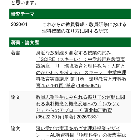
と思います。
研究テーマ
2020/04
これからの教員養成・教員研修における
理科授業の在り方に関する研究
著書・論文歴
著書
身近な放射線を測定する授業の試み、
『SCIRE（スキーレ）：中学校理科教育実
践講座、11 環境教育と理科教育：人間と
のかかわりを考える』 スキーレ 中学校理
科教育実践講座 第11巻 環境教育と理科教
育,157-161頁 (単著) 1995/06/15
論文
教員志望学生にみられる振り子の運動に関
わる素朴概念と概念変容への「ものづく
り」からのアプローチ 東北物理教育
(35),22-30頁 (単著) 2026/03/31
論文
深い学びの実現をめざす理科授業デザイ
ン －AL演習科目「物理科学」の授業実践