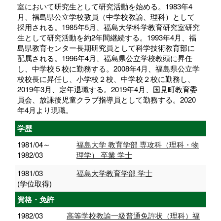
室において研究生として研究活動を始める。1983年4
月、福島県公立学校教員（中学校教諭、理科）として
採用される。1985年5月、福島大学科学教育研究室研究
生として研究活動を約2年間継続する。1993年4月、福
島県教育センター長期研究員として科学技術教育部に
配属される。1996年4月、福島県公立学校教頭に昇任
し、中学校５校に勤務する。2008年4月、福島県公立学
校校長に昇任し、小学校２校、中学校２校に勤務し、
2019年3月、定年退職する。2019年4月、国見町教育委
員会、放課後児童クラブ指導員として勤務する。2020
年4月より現職。
学歴
1981/04～
福島大学 教育学部 専攻科（理科・物
1982/03
理学） 卒業 学士
1981/03
福島大学教育学部 学士
(学位取得)
資格・免許
1982/03
高等学校教諭一級普通免許状（理科）福