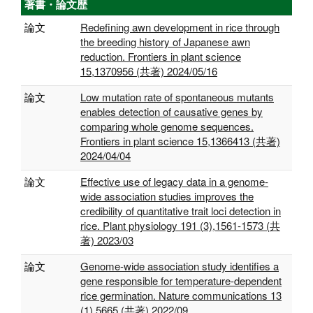
著書・論文歴
論文
Redefining awn development in rice through
the breeding history of Japanese awn
reduction. Frontiers in plant science
15,1370956 (共著) 2024/05/16
論文
Low mutation rate of spontaneous mutants
enables detection of causative genes by
comparing whole genome sequences.
Frontiers in plant science 15,1366413 (共著)
2024/04/04
論文
Effective use of legacy data in a genome-
wide association studies improves the
credibility of quantitative trait loci detection in
rice. Plant physiology 191 (3),1561-1573 (共
著) 2023/03
論文
Genome-wide association study identifies a
gene responsible for temperature-dependent
rice germination. Nature communications 13
(1),5665 (共著) 2022/09