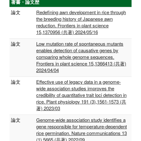
著書・論文歴
論文
Redefining awn development in rice through
the breeding history of Japanese awn
reduction. Frontiers in plant science
15,1370956 (共著) 2024/05/16
論文
Low mutation rate of spontaneous mutants
enables detection of causative genes by
comparing whole genome sequences.
Frontiers in plant science 15,1366413 (共著)
2024/04/04
論文
Effective use of legacy data in a genome-
wide association studies improves the
credibility of quantitative trait loci detection in
rice. Plant physiology 191 (3),1561-1573 (共
著) 2023/03
論文
Genome-wide association study identifies a
gene responsible for temperature-dependent
rice germination. Nature communications 13
(1),5665 (共著) 2022/09