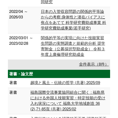
同研究
2022/04 ～
日本の入管収容問題の関係的平等論
2026/03
からの考察:身体性と潜在バイアスに
焦点をあてて 科学研究費助成事業 科
学研究費助成事業(若手研究)
2022/03/01 ～
関係的平等の実現に向けた技能実習
2023/02/28
生問題の実態調査と規範的分析 奨学
寄附金（公募採択型助成金） 令和３
年度上廣倫理研究助成金
全件表示（8件）
著書・論文歴
著書
越境と風土・伝統の哲学 (共著) 2025/09
著書
福島国際交流事業協同組合に聞く : 福島県
における外国人技能実習・特定技能の受け
入れ状況について 福島大学地域創造 36
(2),71-85頁 (共著) 2025/02