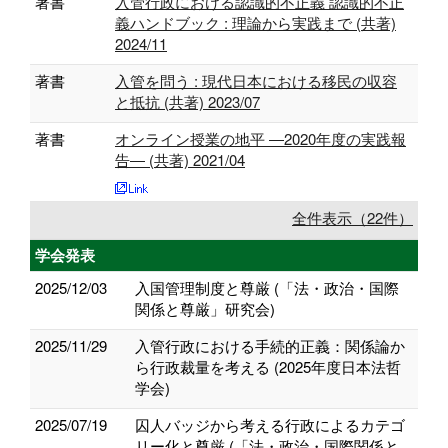
著書
入管行政における認識的不正義 認識的不正
義ハンドブック : 理論から実践まで (共著)
2024/11
著書
入管を問う : 現代日本における移民の収容
と抵抗 (共著) 2023/07
著書
オンライン授業の地平 ―2020年度の実践報
告― (共著) 2021/04
全件表示（22件）
学会発表
2025/12/03
入国管理制度と尊厳 (「法・政治・国際
関係と尊厳」研究会)
2025/11/29
⼊管⾏政における⼿続的正義：関係論か
ら⾏政裁量を考える (2025年度日本法哲
学会)
2025/07/19
囚人バッジから考える行政によるカテゴ
リー化と尊厳 (「法・政治・国際関係と