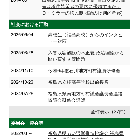
値は移住希望者の要求に優越するか：
Ｄ・ミラーの移民制限論の批判的考察)
社会における活動
2026/06/04
高校生（福島高校）からのインタビ
ュー対応
2025/03/28
入管収容施設の不正義 政治理論から
問い直す入管問題
2024/11/10
令和6年度石川地方町村議員研修会
2024/10/23
福島県立橘高等学校出前授業
2024/07/26
福島県県南地方町村議会議⻑会連絡
協議会研修会講師
全件表示（27件）
委員会・協会等
2022/03 ～
福島県明るい選挙推進協議会 福島県