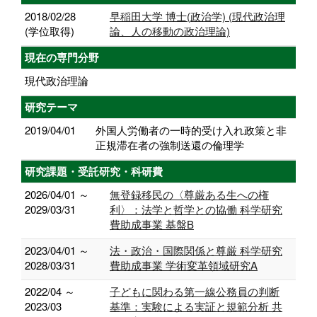
2018/02/28
早稲田大学 博士(政治学) (現代政治理
(学位取得)
論、人の移動の政治理論)
現在の専門分野
現代政治理論
研究テーマ
2019/04/01
外国人労働者の一時的受け入れ政策と非
正規滞在者の強制送還の倫理学
研究課題・受託研究・科研費
2026/04/01 ～
無登録移民の〈尊厳ある生への権
2029/03/31
利〉：法学と哲学との協働 科学研究
費助成事業 基盤B
2023/04/01 ～
法・政治・国際関係と尊厳 科学研究
2028/03/31
費助成事業 学術変革領域研究A
2022/04 ～
子どもに関わる第一線公務員の判断
2023/03
基準：実験による実証と規範分析 共