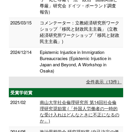
尊厳」研究会 ドイツ・ポーランド調査
報告)
2025/03/15
コメンテーター：⽴教経済研究所ワーク
ショップ「移⺠と財政⺠主主義」 (⽴教
経済研究所ワークショップ「移⺠と財政
⺠主主義」)
2024/12/14
Epistemic Injustice in Immigration
Bureaucracies (Epistemic Injustice in
Japan and Beyond, A Workshop in
Osaka)
全件表示（13件）
受賞学術賞
2021/02
南山大学社会倫理研究所 第14回社会倫
理研究奨励賞 (「外国人労働者の一時的
な受け入れはどんなときに不正になるの
か」)
2014/05
政治思想学会 研究奨励賞 (自己決定の価