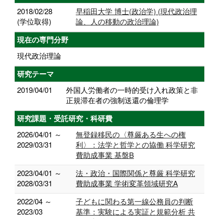
2018/02/28
早稲田大学 博士(政治学) (現代政治理
(学位取得)
論、人の移動の政治理論)
現在の専門分野
現代政治理論
研究テーマ
2019/04/01
外国人労働者の一時的受け入れ政策と非
正規滞在者の強制送還の倫理学
研究課題・受託研究・科研費
2026/04/01 ～
無登録移民の〈尊厳ある生への権
2029/03/31
利〉：法学と哲学との協働 科学研究
費助成事業 基盤B
2023/04/01 ～
法・政治・国際関係と尊厳 科学研究
2028/03/31
費助成事業 学術変革領域研究A
2022/04 ～
子どもに関わる第一線公務員の判断
2023/03
基準：実験による実証と規範分析 共