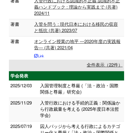
著書
入管行政における認識的不正義 認識的不正
義ハンドブック : 理論から実践まで (共著)
2024/11
著書
入管を問う : 現代日本における移民の収容
と抵抗 (共著) 2023/07
著書
オンライン授業の地平 ―2020年度の実践報
告― (共著) 2021/04
全件表示（22件）
学会発表
2025/12/03
入国管理制度と尊厳 (「法・政治・国際
関係と尊厳」研究会)
2025/11/29
⼊管⾏政における⼿続的正義：関係論か
ら⾏政裁量を考える (2025年度日本法哲
学会)
2025/07/19
囚人バッジから考える行政によるカテゴ
リー化と尊厳 (「法・政治・国際関係と