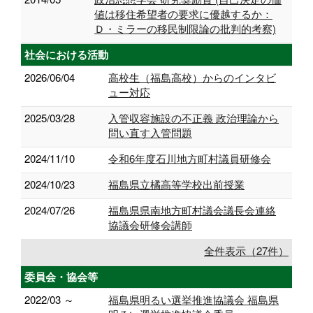
値は移住希望者の要求に優越するか：
Ｄ・ミラーの移民制限論の批判的考察)
社会における活動
2026/06/04
高校生（福島高校）からのインタビ
ュー対応
2025/03/28
入管収容施設の不正義 政治理論から
問い直す入管問題
2024/11/10
令和6年度石川地方町村議員研修会
2024/10/23
福島県立橘高等学校出前授業
2024/07/26
福島県県南地方町村議会議⻑会連絡
協議会研修会講師
全件表示（27件）
委員会・協会等
2022/03 ～
福島県明るい選挙推進協議会 福島県