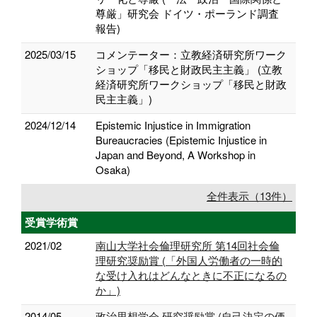
尊厳」研究会 ドイツ・ポーランド調査
報告)
2025/03/15
コメンテーター：⽴教経済研究所ワーク
ショップ「移⺠と財政⺠主主義」 (⽴教
経済研究所ワークショップ「移⺠と財政
⺠主主義」)
2024/12/14
Epistemic Injustice in Immigration
Bureaucracies (Epistemic Injustice in
Japan and Beyond, A Workshop in
Osaka)
全件表示（13件）
受賞学術賞
2021/02
南山大学社会倫理研究所 第14回社会倫
理研究奨励賞 (「外国人労働者の一時的
な受け入れはどんなときに不正になるの
か」)
2014/05
政治思想学会 研究奨励賞 (自己決定の価