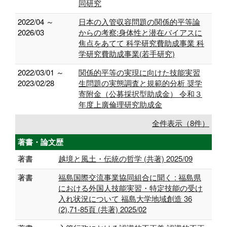
同研究
2022/04 ～
日本の入管収容問題の関係的平等論
2026/03
からの考察:身体性と潜在バイアスに
焦点をあてて 科学研究費助成事業 科
学研究費助成事業(若手研究)
2022/03/01 ～
関係的平等の実現に向けた技能実習
2023/02/28
生問題の実態調査と規範的分析 奨学
寄附金（公募採択型助成金） 令和３
年度上廣倫理研究助成金
全件表示（8件）
著書・論文歴
著書
越境と風土・伝統の哲学 (共著) 2025/09
著書
福島国際交流事業協同組合に聞く : 福島県
における外国人技能実習・特定技能の受け
入れ状況について 福島大学地域創造 36
(2),71-85頁 (共著) 2025/02