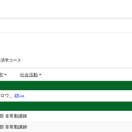
経済学コース
究
社会活動
ロウ_
部 非常勤講師
部 非常勤講師