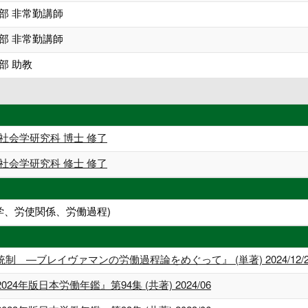
部 非常勤講師
部 非常勤講師
部 助教
社会学研究科 博士 修了
社会学研究科 修士 修了
学、労使関係、労働過程)
 ―ブレイヴァマンの労働過程論をめぐって』 (単著) 2024/12/2
年版日本労働年鑑』第94集 (共著) 2024/06