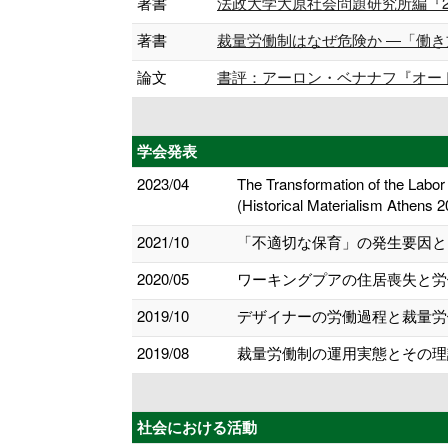
著書
法政大学大原社会問題研究所編『2023
著書
裁量労働制はなぜ危険か ―「働き方改革
論文
書評：アーロン・ベナナフ『オートメーシ
学会発表
2023/04
The Transformation of the Labo
(Historical Materialism Athens 2
2021/10
「不適切な保育」の発生要因とそ
2020/05
ワーキングプアの住居喪失と労働
2019/10
デザイナーの労働過程と裁量労働
2019/08
裁量労働制の運用実態とその理論
社会における活動