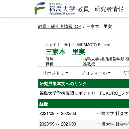
教員・研究者情報
教員・研究者情報TOP
> 三家本 里実
ミカモト サトミ
MIKAMOTO Satomi
三家本 里実
所属
福島大学 経済経営学類 
職種
准教授
リポジトリ
プロフィール
研
研究成果本文へのリンク
福島大学学術機関リポジトリ FUKURO_フク
経歴
2021/09 ～ 2022/03
一橋大学 社会学
2020/09 ～ 2021/03
一橋大学 社会学