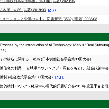
年版日本労働年鑑』第93集 (共著) 2023/06
」の闇 (共著) 2018/03
ョンと労働の未来』 図書新聞 (3582) (単著) 2023/03
r Process by the Introduction of AI Technology: Marx’s “Real Subsu
023)
の構造に関する一考察 (日本労働社会学会第33回大会)
住宅の利用 ―宮城県ハウジングプア調査をもとに (社会政策学会第
制 (社会政策学会第139回大会)
的検討 (マルクス経済学の現代的課題研究会2019年度夏季合宿研