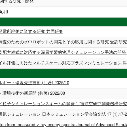
関する研究・開発
応用
発電所廃炉に資する研究 共同研究
調査のための水中ロボットの開発とその応用に関する研究 受託研究
支配方程式に対応する深層学習的物理シミュレーション手法の開発 科
イル評価に向けたマルチスケール対応プラズマシミュレーション 科学
・環境先進技術 (共著) 2025/10
技術の新展開 (共著) 2022/08
シミュレーションスキームの開発 宇宙航空研究開発機構研究開発資料 JAXA
ュレーション 日本シミュレーション学会論文誌 17 (1),17-24頁 (
bution from measured γ-ray energy spectra Journal of Advanced Simu