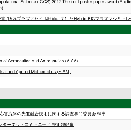
putational Science (ICCS) 2017 The best poster paper award (Applic
n)
 (磁気プラズマセイル評価に向けたHybrid-PICプラズマシミュ
te of Aeronautics and Astronautics (AIAA)
strial and Applied Mathematics (SIAM)
界応答流体の先進融合技術に関する調査専門委員会 幹事
ンターネットコミュニティ 技術部幹事