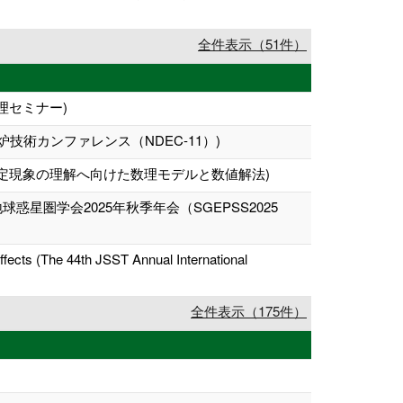
全件表示（51件）
理セミナー)
術カンファレンス（NDEC-11）)
定現象の理解へ向けた数理モデルと数値解法)
圏学会2025年秋季年会（SGEPSS2025
ffects (The 44th JSST Annual International
全件表示（175件）