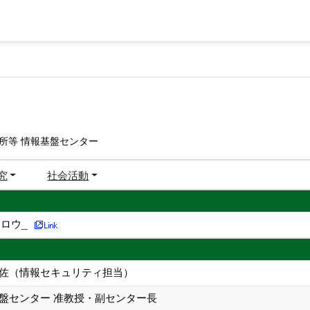
所等 情報基盤センター
究
社会活動
ロウ_
補佐（情報セキュリティ担当）
基盤センター 准教授・副センター長