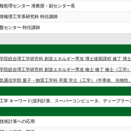
情報処理センター 准教授・副センター長
院情報理工学系研究科 特任講師
盤センター 特任講師
学院総合理工学研究科 創造エネルギー専攻 博士後期課程 修了 博士
学院総合理工学研究科 創造エネルギー専攻 修士 修了 修士（工学）
気通信学部 量子・物質工学科 卒業 学士（工学） (半導体、光物性
空宇宙工学 キーワード(並列計算、スーパーコンピュータ、ディープラ
技術計算への応用