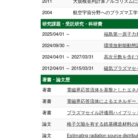
2011
大規模並列計算アルゴリズムに
2004
航空宇宙分野へのプラズマ工学
研究課題・受託研究・科研費
2025/04/01 ～
福島第一原子力
2024/09/30 ～
環境放射能動態
2024/04/01 ～ 2027/03/31
高次元数を含む
2012/04/01 ～ 2015/03/31
磁気プラズマセ
著書・論文歴
著書
電磁界応答流体を基盤としたエネルギー
著書
電磁界応答流体によるエネルギー・環境
著書
プラズマセイル評価用ハイブリッド粒子
論文
格子欠陥を有する鉄基構造材料の磁気シミ
論文
Estimating radiation source distri