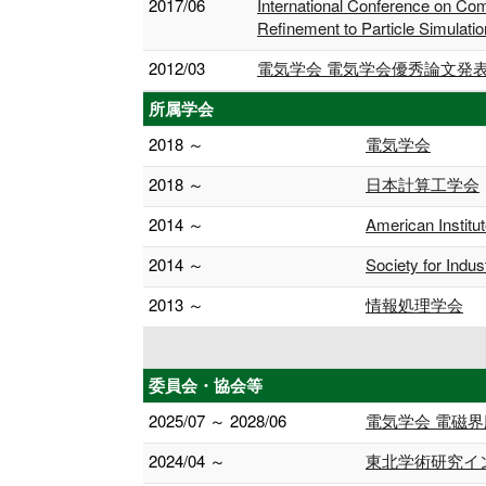
2017/06
International Conference on Com
Refinement to Particle Simulatio
2012/03
電気学会 電気学会優秀論文発表賞
所属学会
2018 ～
電気学会
2018 ～
日本計算工学会
2014 ～
American Institu
2014 ～
Society for Indu
2013 ～
情報処理学会
委員会・協会等
2025/07 ～ 2028/06
電気学会 電磁
2024/04 ～
東北学術研究イ