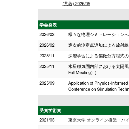
(共著) 2025/05
学会発表
2026/03
様々な物理シミュレーションへ向
2026/02
逐次的測定点追加による放射線源
2025/11
深層学習による偏微分方程式の
2025/11
水星磁気圏内部における太陽風イ
Fall Meeting）)
2025/09
Application of Physics-Informed 
Conference on Simulation Techn
受賞学術賞
2021/03
東京大学 オンライン授業・ハ