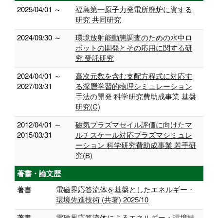
2025/04/01 ～
福島第一原子力発電所廃炉に資する
研究 共同研究
2024/09/30 ～
環境放射能動態調査のための水中ロ
ボットの開発とその応用に関する研
究 受託研究
2024/04/01 ～
高次元数を含む支配方程式に対応す
2027/03/31
る深層学習的物理シミュレーション
手法の開発 科学研究費助成事業 基盤
研究(C)
2012/04/01 ～
磁気プラズマセイル評価に向けたマ
2015/03/31
ルチスケール対応プラズマシミュレ
ーション 科学研究費助成事業 若手研
究(B)
著書・論文歴
著書
電磁界応答流体を基盤としたエネルギー・
環境先進技術 (共著) 2025/10
著書
電磁界応答流体によるエネルギー・環境技