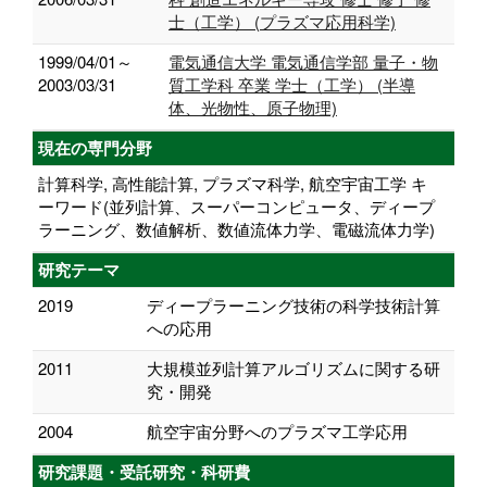
士（工学） (プラズマ応用科学)
1999/04/01～
電気通信大学 電気通信学部 量子・物
2003/03/31
質工学科 卒業 学士（工学） (半導
体、光物性、原子物理)
現在の専門分野
計算科学, 高性能計算, プラズマ科学, 航空宇宙工学 キ
ーワード(並列計算、スーパーコンピュータ、ディープ
ラーニング、数値解析、数値流体力学、電磁流体力学)
研究テーマ
2019
ディープラーニング技術の科学技術計算
への応用
2011
大規模並列計算アルゴリズムに関する研
究・開発
2004
航空宇宙分野へのプラズマ工学応用
研究課題・受託研究・科研費