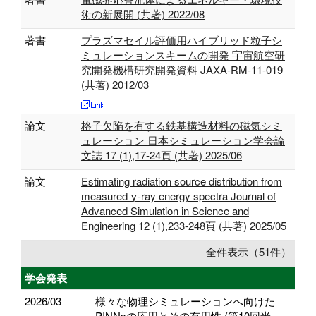
術の新展開 (共著) 2022/08
著書
プラズマセイル評価用ハイブリッド粒子シ
ミュレーションスキームの開発 宇宙航空研
究開発機構研究開発資料 JAXA-RM-11-019
(共著) 2012/03
論文
格子欠陥を有する鉄基構造材料の磁気シミ
ュレーション 日本シミュレーション学会論
文誌 17 (1),17-24頁 (共著) 2025/06
論文
Estimating radiation source distribution from
measured γ-ray energy spectra Journal of
Advanced Simulation in Science and
Engineering 12 (1),233-248頁 (共著) 2025/05
全件表示（51件）
学会発表
2026/03
様々な物理シミュレーションへ向けた
PINNsの応用とその有用性 (第10回米