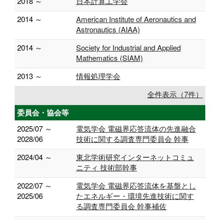
2018 ～
日本計算工学会
2014 ～
American Institute of Aeronautics and
Astronautics (AIAA)
2014 ～
Society for Industrial and Applied
Mathematics (SIAM)
2013 ～
情報処理学会
全件表示（7件）
委員会・協会等
2025/07 ～
電気学会 電磁界応答流体の先進融合
2028/06
技術に関する調査専門委員会 幹事
2024/04 ～
東北学術研究インターネットコミュ
ニティ 技術部幹事
2022/07 ～
電気学会 電磁界応答流体を基盤とし
2025/06
たエネルギー・環境先進技術に関す
る調査専門委員会 幹事補佐