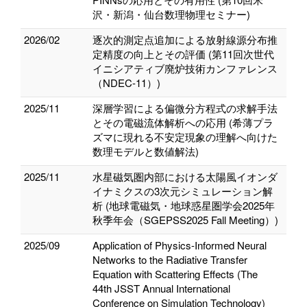
沢・新潟・仙台数理物理セミナー)
2026/02
逐次的測定点追加による放射線源分布推
定精度の向上とその評価 (第11回次世代
イニシアティブ廃炉技術カンファレンス
（NDEC-11）)
2025/11
深層学習による偏微分方程式の求解手法
とその電磁流体解析への応用 (希薄プラ
ズマに現れる不安定現象の理解へ向けた
数理モデルと数値解法)
2025/11
水星磁気圏内部における太陽風イオンダ
イナミクスの3次元シミュレーション解
析 (地球電磁気・地球惑星圏学会2025年
秋季年会（SGEPSS2025 Fall Meeting）)
2025/09
Application of Physics-Informed Neural
Networks to the Radiative Transfer
Equation with Scattering Effects (The
44th JSST Annual International
Conference on Simulation Technology)