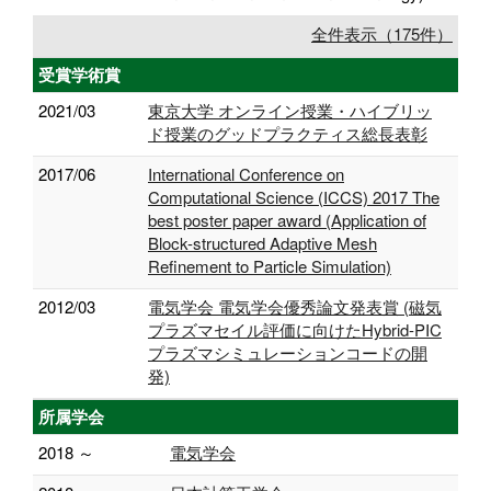
全件表示（175件）
受賞学術賞
2021/03
東京大学 オンライン授業・ハイブリッ
ド授業のグッドプラクティス総長表彰
2017/06
International Conference on
Computational Science (ICCS) 2017 The
best poster paper award (Application of
Block-structured Adaptive Mesh
Refinement to Particle Simulation)
2012/03
電気学会 電気学会優秀論文発表賞 (磁気
プラズマセイル評価に向けたHybrid-PIC
プラズマシミュレーションコードの開
発)
所属学会
2018 ～
電気学会