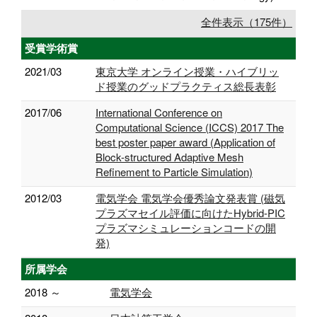
全件表示（175件）
受賞学術賞
2021/03
東京大学 オンライン授業・ハイブリッ
ド授業のグッドプラクティス総長表彰
2017/06
International Conference on
Computational Science (ICCS) 2017 The
best poster paper award (Application of
Block-structured Adaptive Mesh
Refinement to Particle Simulation)
2012/03
電気学会 電気学会優秀論文発表賞 (磁気
プラズマセイル評価に向けたHybrid-PIC
プラズマシミュレーションコードの開
発)
所属学会
2018 ～
電気学会