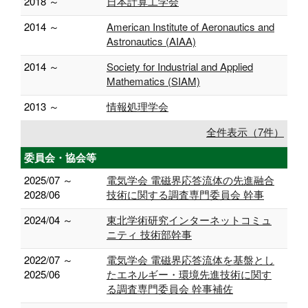
2018 ～
日本計算工学会
2014 ～
American Institute of Aeronautics and
Astronautics (AIAA)
2014 ～
Society for Industrial and Applied
Mathematics (SIAM)
2013 ～
情報処理学会
全件表示（7件）
委員会・協会等
2025/07 ～
電気学会 電磁界応答流体の先進融合
2028/06
技術に関する調査専門委員会 幹事
2024/04 ～
東北学術研究インターネットコミュ
ニティ 技術部幹事
2022/07 ～
電気学会 電磁界応答流体を基盤とし
2025/06
たエネルギー・環境先進技術に関す
る調査専門委員会 幹事補佐