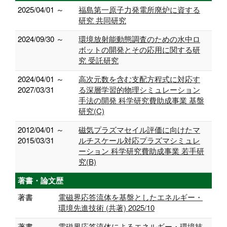
2025/04/01 ～
福島第一原子力発電所廃炉に資する
研究 共同研究
2024/09/30 ～
環境放射能動態調査のための水中ロ
ボットの開発とその応用に関する研
究 受託研究
2024/04/01 ～
高次元数を含む支配方程式に対応す
2027/03/31
る深層学習的物理シミュレーション
手法の開発 科学研究費助成事業 基盤
研究(C)
2012/04/01 ～
磁気プラズマセイル評価に向けたマ
2015/03/31
ルチスケール対応プラズマシミュレ
ーション 科学研究費助成事業 若手研
究(B)
著書・論文歴
著書
電磁界応答流体を基盤としたエネルギー・
環境先進技術 (共著) 2025/10
著書
電磁界応答流体によるエネルギー・環境技