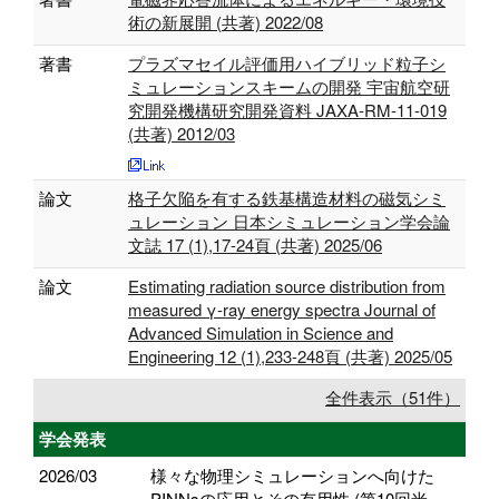
術の新展開 (共著) 2022/08
著書
プラズマセイル評価用ハイブリッド粒子シ
ミュレーションスキームの開発 宇宙航空研
究開発機構研究開発資料 JAXA-RM-11-019
(共著) 2012/03
論文
格子欠陥を有する鉄基構造材料の磁気シミ
ュレーション 日本シミュレーション学会論
文誌 17 (1),17-24頁 (共著) 2025/06
論文
Estimating radiation source distribution from
measured γ-ray energy spectra Journal of
Advanced Simulation in Science and
Engineering 12 (1),233-248頁 (共著) 2025/05
全件表示（51件）
学会発表
2026/03
様々な物理シミュレーションへ向けた
PINNsの応用とその有用性 (第10回米