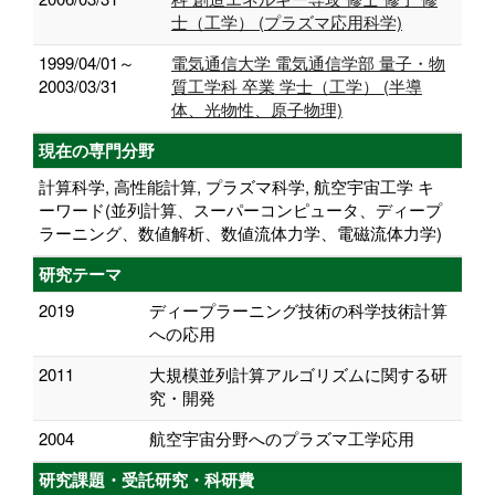
士（工学） (プラズマ応用科学)
1999/04/01～
電気通信大学 電気通信学部 量子・物
2003/03/31
質工学科 卒業 学士（工学） (半導
体、光物性、原子物理)
現在の専門分野
計算科学, 高性能計算, プラズマ科学, 航空宇宙工学 キ
ーワード(並列計算、スーパーコンピュータ、ディープ
ラーニング、数値解析、数値流体力学、電磁流体力学)
研究テーマ
2019
ディープラーニング技術の科学技術計算
への応用
2011
大規模並列計算アルゴリズムに関する研
究・開発
2004
航空宇宙分野へのプラズマ工学応用
研究課題・受託研究・科研費