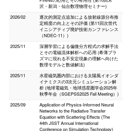
沢・新潟・仙台数理物理セミナー)
2026/02
逐次的測定点追加による放射線源分布推
定精度の向上とその評価 (第11回次世代
イニシアティブ廃炉技術カンファレンス
（NDEC-11）)
2025/11
深層学習による偏微分方程式の求解手法
とその電磁流体解析への応用 (希薄プラ
ズマに現れる不安定現象の理解へ向けた
数理モデルと数値解法)
2025/11
水星磁気圏内部における太陽風イオンダ
イナミクスの3次元シミュレーション解
析 (地球電磁気・地球惑星圏学会2025年
秋季年会（SGEPSS2025 Fall Meeting）)
2025/09
Application of Physics-Informed Neural
Networks to the Radiative Transfer
Equation with Scattering Effects (The
44th JSST Annual International
Conference on Simulation Technology)