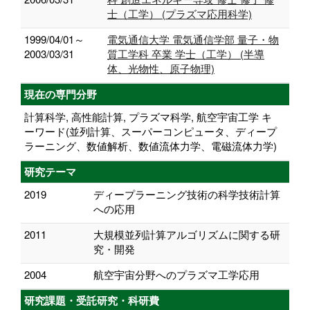
士（工学） (プラズマ応用科学)
1999/04/01～
電気通信大学 電気通信学部 量子・物
2003/03/31
質工学科 卒業 学士（工学） (半導
体、光物性、原子物理)
現在の専門分野
計算科学, 高性能計算, プラズマ科学, 航空宇宙工学 キ
ーワード(並列計算、スーパーコンピュータ、ディープ
ラーニング、数値解析、数値流体力学、電磁流体力学)
研究テーマ
2019
ディープラーニング技術の科学技術計算
への応用
2011
大規模並列計算アルゴリズムに関する研
究・開発
2004
航空宇宙分野へのプラズマ工学応用
研究課題・受託研究・科研費