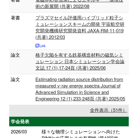
術の新展開 (共著) 2022/08
著書
プラズマセイル評価用ハイブリッド粒子シ
ミュレーションスキームの開発 宇宙航空研
究開発機構研究開発資料 JAXA-RM-11-019
(共著) 2012/03
論文
格子欠陥を有する鉄基構造材料の磁気シミ
ュレーション 日本シミュレーション学会論
文誌 17 (1),17-24頁 (共著) 2025/06
論文
Estimating radiation source distribution from
measured γ-ray energy spectra Journal of
Advanced Simulation in Science and
Engineering 12 (1),233-248頁 (共著) 2025/05
全件表示（51件）
学会発表
2026/03
様々な物理シミュレーションへ向けた
PINNsの応用とその有用性 (第10回米