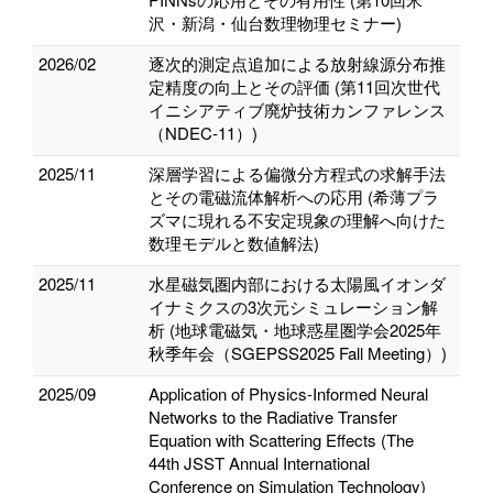
沢・新潟・仙台数理物理セミナー)
2026/02
逐次的測定点追加による放射線源分布推
定精度の向上とその評価 (第11回次世代
イニシアティブ廃炉技術カンファレンス
（NDEC-11）)
2025/11
深層学習による偏微分方程式の求解手法
とその電磁流体解析への応用 (希薄プラ
ズマに現れる不安定現象の理解へ向けた
数理モデルと数値解法)
2025/11
水星磁気圏内部における太陽風イオンダ
イナミクスの3次元シミュレーション解
析 (地球電磁気・地球惑星圏学会2025年
秋季年会（SGEPSS2025 Fall Meeting）)
2025/09
Application of Physics-Informed Neural
Networks to the Radiative Transfer
Equation with Scattering Effects (The
44th JSST Annual International
Conference on Simulation Technology)