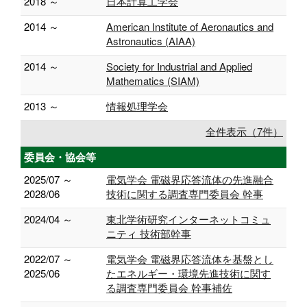
2018 ～
日本計算工学会
2014 ～
American Institute of Aeronautics and
Astronautics (AIAA)
2014 ～
Society for Industrial and Applied
Mathematics (SIAM)
2013 ～
情報処理学会
全件表示（7件）
委員会・協会等
2025/07 ～
電気学会 電磁界応答流体の先進融合
2028/06
技術に関する調査専門委員会 幹事
2024/04 ～
東北学術研究インターネットコミュ
ニティ 技術部幹事
2022/07 ～
電気学会 電磁界応答流体を基盤とし
2025/06
たエネルギー・環境先進技術に関す
る調査専門委員会 幹事補佐