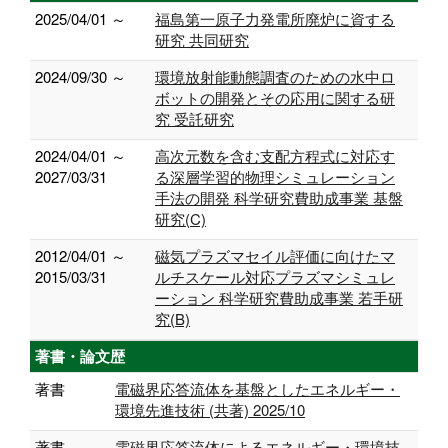
2025/04/01 ～
福島第一原子力発電所廃炉に資する
研究 共同研究
2024/09/30 ～
環境放射能動態調査のための水中ロ
ボットの開発とその応用に関する研
究 受託研究
2024/04/01 ～
高次元数を含む支配方程式に対応す
2027/03/31
る深層学習的物理シミュレーション
手法の開発 科学研究費助成事業 基盤
研究(C)
2012/04/01 ～
磁気プラズマセイル評価に向けたマ
2015/03/31
ルチスケール対応プラズマシミュレ
ーション 科学研究費助成事業 若手研
究(B)
著書・論文歴
著書
電磁界応答流体を基盤としたエネルギー・
環境先進技術 (共著) 2025/10
著書
電磁界応答流体によるエネルギー・環境技