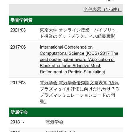
全件表示（175件）
受賞学術賞
2021/03
東京大学 オンライン授業・ハイブリッ
ド授業のグッドプラクティス総長表彰
2017/06
International Conference on
Computational Science (ICCS) 2017 The
best poster paper award (Application of
Block-structured Adaptive Mesh
Refinement to Particle Simulation)
2012/03
電気学会 電気学会優秀論文発表賞 (磁気
プラズマセイル評価に向けたHybrid-PIC
プラズマシミュレーションコードの開
発)
所属学会
2018 ～
電気学会