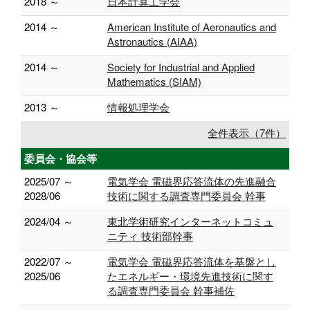
2018 ～
日本計算工学会
2014 ～
American Institute of Aeronautics and
Astronautics (AIAA)
2014 ～
Society for Industrial and Applied
Mathematics (SIAM)
2013 ～
情報処理学会
全件表示（7件）
委員会・協会等
2025/07 ～
電気学会 電磁界応答流体の先進融合
2028/06
技術に関する調査専門委員会 幹事
2024/04 ～
東北学術研究インターネットコミュ
ニティ 技術部幹事
2022/07 ～
電気学会 電磁界応答流体を基盤とし
2025/06
たエネルギー・環境先進技術に関す
る調査専門委員会 幹事補佐