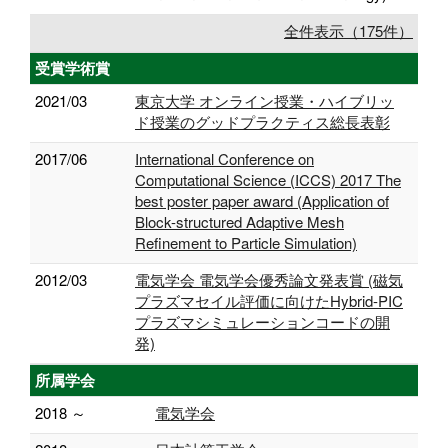
全件表示（175件）
受賞学術賞
2021/03
東京大学 オンライン授業・ハイブリッ
ド授業のグッドプラクティス総長表彰
2017/06
International Conference on
Computational Science (ICCS) 2017 The
best poster paper award (Application of
Block-structured Adaptive Mesh
Refinement to Particle Simulation)
2012/03
電気学会 電気学会優秀論文発表賞 (磁気
プラズマセイル評価に向けたHybrid-PIC
プラズマシミュレーションコードの開
発)
所属学会
2018 ～
電気学会