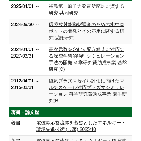
2025/04/01 ～
福島第一原子力発電所廃炉に資する
研究 共同研究
2024/09/30 ～
環境放射能動態調査のための水中ロ
ボットの開発とその応用に関する研
究 受託研究
2024/04/01 ～
高次元数を含む支配方程式に対応す
2027/03/31
る深層学習的物理シミュレーション
手法の開発 科学研究費助成事業 基盤
研究(C)
2012/04/01 ～
磁気プラズマセイル評価に向けたマ
2015/03/31
ルチスケール対応プラズマシミュレ
ーション 科学研究費助成事業 若手研
究(B)
著書・論文歴
著書
電磁界応答流体を基盤としたエネルギー・
環境先進技術 (共著) 2025/10
著書
電磁界応答流体によるエネルギー・環境技