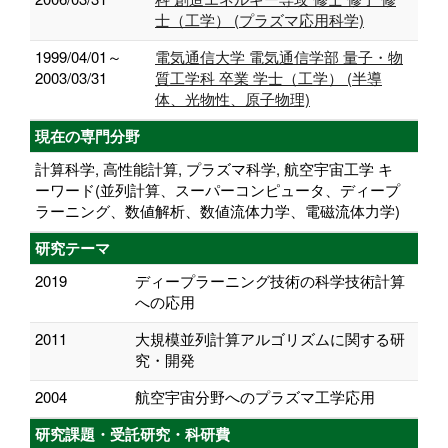
士（工学） (プラズマ応用科学)
1999/04/01～
電気通信大学 電気通信学部 量子・物
2003/03/31
質工学科 卒業 学士（工学） (半導
体、光物性、原子物理)
現在の専門分野
計算科学, 高性能計算, プラズマ科学, 航空宇宙工学 キ
ーワード(並列計算、スーパーコンピュータ、ディープ
ラーニング、数値解析、数値流体力学、電磁流体力学)
研究テーマ
2019
ディープラーニング技術の科学技術計算
への応用
2011
大規模並列計算アルゴリズムに関する研
究・開発
2004
航空宇宙分野へのプラズマ工学応用
研究課題・受託研究・科研費