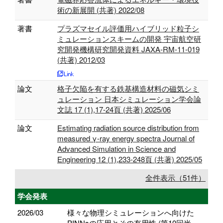
術の新展開 (共著) 2022/08
著書
プラズマセイル評価用ハイブリッド粒子シ
ミュレーションスキームの開発 宇宙航空研
究開発機構研究開発資料 JAXA-RM-11-019
(共著) 2012/03
論文
格子欠陥を有する鉄基構造材料の磁気シミ
ュレーション 日本シミュレーション学会論
文誌 17 (1),17-24頁 (共著) 2025/06
論文
Estimating radiation source distribution from
measured γ-ray energy spectra Journal of
Advanced Simulation in Science and
Engineering 12 (1),233-248頁 (共著) 2025/05
全件表示（51件）
学会発表
2026/03
様々な物理シミュレーションへ向けた
PINNsの応用とその有用性 (第10回米