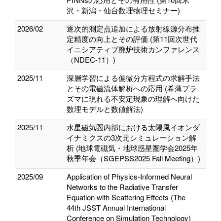
沢・新潟・仙台数理物理セミナー)
2026/02
逐次的測定点追加による放射線源分布推
定精度の向上とその評価 (第11回次世代
イニシアティブ廃炉技術カンファレンス
（NDEC-11）)
2025/11
深層学習による偏微分方程式の求解手法
とその電磁流体解析への応用 (希薄プラ
ズマに現れる不安定現象の理解へ向けた
数理モデルと数値解法)
2025/11
水星磁気圏内部における太陽風イオンダ
イナミクスの3次元シミュレーション解
析 (地球電磁気・地球惑星圏学会2025年
秋季年会（SGEPSS2025 Fall Meeting）)
2025/09
Application of Physics-Informed Neural
Networks to the Radiative Transfer
Equation with Scattering Effects (The
44th JSST Annual International
Conference on Simulation Technology)