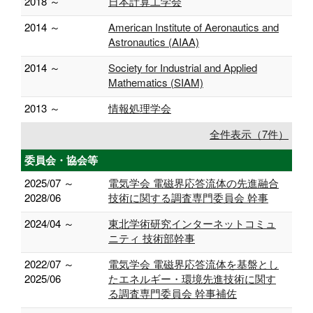
2018 ～
日本計算工学会
2014 ～
American Institute of Aeronautics and
Astronautics (AIAA)
2014 ～
Society for Industrial and Applied
Mathematics (SIAM)
2013 ～
情報処理学会
全件表示（7件）
委員会・協会等
2025/07 ～
電気学会 電磁界応答流体の先進融合
2028/06
技術に関する調査専門委員会 幹事
2024/04 ～
東北学術研究インターネットコミュ
ニティ 技術部幹事
2022/07 ～
電気学会 電磁界応答流体を基盤とし
2025/06
たエネルギー・環境先進技術に関す
る調査専門委員会 幹事補佐