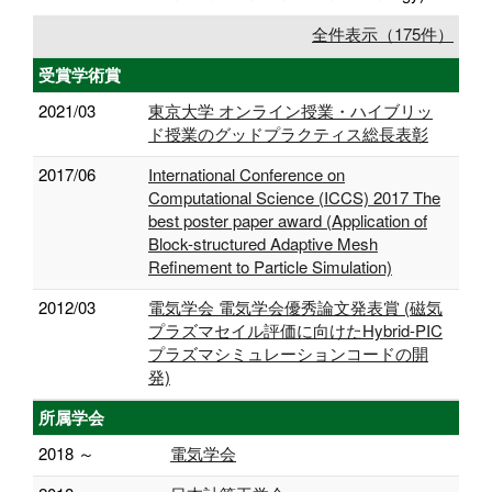
全件表示（175件）
受賞学術賞
2021/03
東京大学 オンライン授業・ハイブリッ
ド授業のグッドプラクティス総長表彰
2017/06
International Conference on
Computational Science (ICCS) 2017 The
best poster paper award (Application of
Block-structured Adaptive Mesh
Refinement to Particle Simulation)
2012/03
電気学会 電気学会優秀論文発表賞 (磁気
プラズマセイル評価に向けたHybrid-PIC
プラズマシミュレーションコードの開
発)
所属学会
2018 ～
電気学会