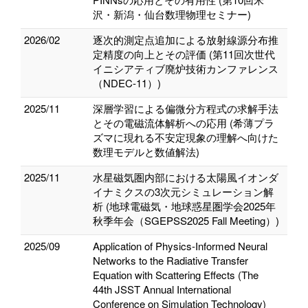
沢・新潟・仙台数理物理セミナー)
2026/02
逐次的測定点追加による放射線源分布推
定精度の向上とその評価 (第11回次世代
イニシアティブ廃炉技術カンファレンス
（NDEC-11）)
2025/11
深層学習による偏微分方程式の求解手法
とその電磁流体解析への応用 (希薄プラ
ズマに現れる不安定現象の理解へ向けた
数理モデルと数値解法)
2025/11
水星磁気圏内部における太陽風イオンダ
イナミクスの3次元シミュレーション解
析 (地球電磁気・地球惑星圏学会2025年
秋季年会（SGEPSS2025 Fall Meeting）)
2025/09
Application of Physics-Informed Neural
Networks to the Radiative Transfer
Equation with Scattering Effects (The
44th JSST Annual International
Conference on Simulation Technology)