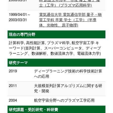
士（工学） (プラズマ応用科学)
1999/04/01～
電気通信大学 電気通信学部 量子・物
2003/03/31
質工学科 卒業 学士（工学） (半導
体、光物性、原子物理)
現在の専門分野
計算科学, 高性能計算, プラズマ科学, 航空宇宙工学 キ
ーワード(並列計算、スーパーコンピュータ、ディープ
ラーニング、数値解析、数値流体力学、電磁流体力学)
研究テーマ
2019
ディープラーニング技術の科学技術計算
への応用
2011
大規模並列計算アルゴリズムに関する研
究・開発
2004
航空宇宙分野へのプラズマ工学応用
研究課題・受託研究・科研費