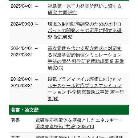
2025/04/01 ～
福島第一原子力発電所廃炉に資する
研究 共同研究
2024/09/30 ～
環境放射能動態調査のための水中ロ
ボットの開発とその応用に関する研
究 受託研究
2024/04/01 ～
高次元数を含む支配方程式に対応す
2027/03/31
る深層学習的物理シミュレーション
手法の開発 科学研究費助成事業 基盤
研究(C)
2012/04/01 ～
磁気プラズマセイル評価に向けたマ
2015/03/31
ルチスケール対応プラズマシミュレ
ーション 科学研究費助成事業 若手研
究(B)
著書・論文歴
著書
電磁界応答流体を基盤としたエネルギー・
環境先進技術 (共著) 2025/10
著書
電磁界応答流体によるエネルギー・環境技