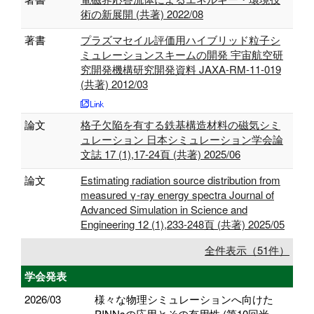
術の新展開 (共著) 2022/08
著書
プラズマセイル評価用ハイブリッド粒子シ
ミュレーションスキームの開発 宇宙航空研
究開発機構研究開発資料 JAXA-RM-11-019
(共著) 2012/03
論文
格子欠陥を有する鉄基構造材料の磁気シミ
ュレーション 日本シミュレーション学会論
文誌 17 (1),17-24頁 (共著) 2025/06
論文
Estimating radiation source distribution from
measured γ-ray energy spectra Journal of
Advanced Simulation in Science and
Engineering 12 (1),233-248頁 (共著) 2025/05
全件表示（51件）
学会発表
2026/03
様々な物理シミュレーションへ向けた
PINNsの応用とその有用性 (第10回米