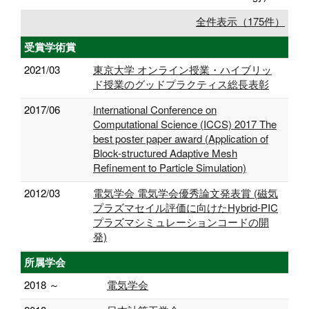
全件表示（175件）
受賞学術賞
2021/03
東京大学 オンライン授業・ハイブリッ
ド授業のグッドプラクティス総長表彰
2017/06
International Conference on
Computational Science (ICCS) 2017 The
best poster paper award (Application of
Block-structured Adaptive Mesh
Refinement to Particle Simulation)
2012/03
電気学会 電気学会優秀論文発表賞 (磁気
プラズマセイル評価に向けたHybrid-PIC
プラズマシミュレーションコードの開
発)
所属学会
2018 ～
電気学会