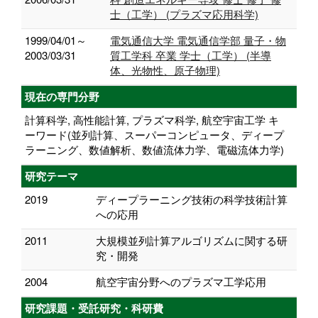
士（工学） (プラズマ応用科学)
1999/04/01～
電気通信大学 電気通信学部 量子・物
2003/03/31
質工学科 卒業 学士（工学） (半導
体、光物性、原子物理)
現在の専門分野
計算科学, 高性能計算, プラズマ科学, 航空宇宙工学 キ
ーワード(並列計算、スーパーコンピュータ、ディープ
ラーニング、数値解析、数値流体力学、電磁流体力学)
研究テーマ
2019
ディープラーニング技術の科学技術計算
への応用
2011
大規模並列計算アルゴリズムに関する研
究・開発
2004
航空宇宙分野へのプラズマ工学応用
研究課題・受託研究・科研費