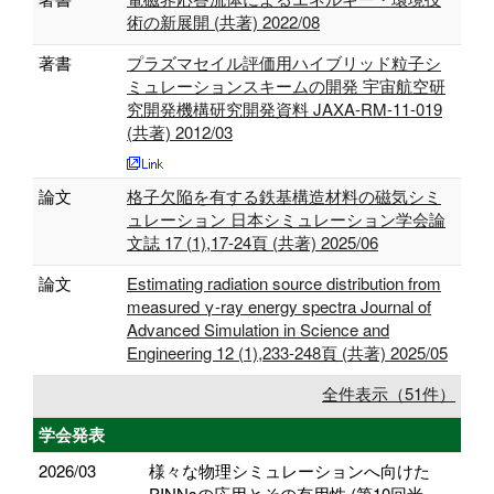
術の新展開 (共著) 2022/08
著書
プラズマセイル評価用ハイブリッド粒子シ
ミュレーションスキームの開発 宇宙航空研
究開発機構研究開発資料 JAXA-RM-11-019
(共著) 2012/03
論文
格子欠陥を有する鉄基構造材料の磁気シミ
ュレーション 日本シミュレーション学会論
文誌 17 (1),17-24頁 (共著) 2025/06
論文
Estimating radiation source distribution from
measured γ-ray energy spectra Journal of
Advanced Simulation in Science and
Engineering 12 (1),233-248頁 (共著) 2025/05
全件表示（51件）
学会発表
2026/03
様々な物理シミュレーションへ向けた
PINNsの応用とその有用性 (第10回米