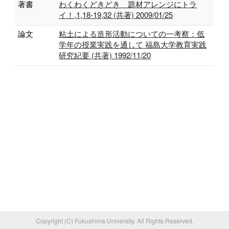
著書
わくわくどきどき 題材アレンジにトラ
イ！,1,18-19,32 (共著) 2009/01/25
論文
粘土による造形活動についての一考察：低
学年の授業実践を通して 福島大学教育実践
研究紀要 (共著) 1992/11/20
Copyright (C) Fukushima University. All Rights Reserved.