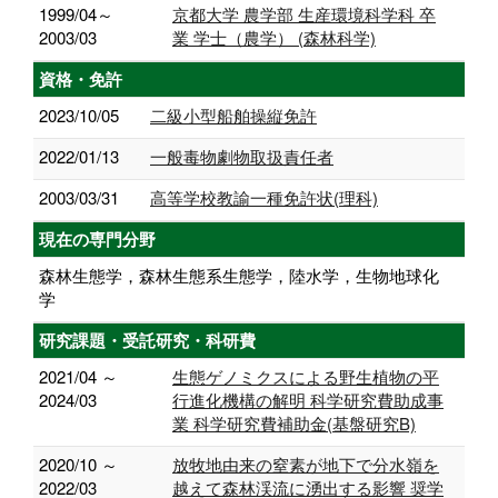
1999/04～
京都大学 農学部 生産環境科学科 卒
2003/03
業 学士（農学） (森林科学)
資格・免許
2023/10/05
二級小型船舶操縦免許
2022/01/13
一般毒物劇物取扱責任者
2003/03/31
高等学校教諭一種免許状(理科)
現在の専門分野
森林生態学，森林生態系生態学，陸水学，生物地球化
学
研究課題・受託研究・科研費
2021/04 ～
生態ゲノミクスによる野生植物の平
2024/03
行進化機構の解明 科学研究費助成事
業 科学研究費補助金(基盤研究B)
2020/10 ～
放牧地由来の窒素が地下で分水嶺を
2022/03
越えて森林渓流に湧出する影響 奨学