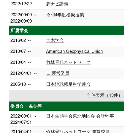
2022/12/22
夢ナビ講義
2022/09/09 ～
令和4年度模擬授業
2022/09/09
所属学会
2016/02 ～
土木学会
2010/07 ～
American Geophysical Union
2010/04 ～
竹林景観ネットワーク
2012/04/01 ～
∟ 運営委員
2005/10 ～
日本地球惑星科学連合
全件表示（13件）
委員会・協会等
2022/08/01 ～
日本生態学会東北地区会 会計幹事
2024/07/31
2010/04/01
竹林景観ネットワーク 運営委員