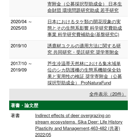
寄附金（公募採択型助成金） 日本生
命財団 環境問題研究助成 若手研究
2020/04 ～
日本におけるタケ類の開花現象の実
2025/03
態とその生態系影響 科学研究費助成
事業 科学研究費補助金(基盤研究C)
2019/10
誘鹿材ユクルの適用方法に関する研
究 共同研究・受託研究 奨学寄附金
2017/10 ～
芦生冷温帯天然林における集水域単
2019/09
位のシカ防護柵の生態系機能保全効
果と実用性の検証 奨学寄附金（公募
採択型助成金） ProNaturaFund
全件表示（20件）
著書・論文歴
著書
Indirect effects of deer overgrazing on
stream ecosystems. Sika Deer: Life History
Plasticity and Management,463-482 (共著)
2022/05