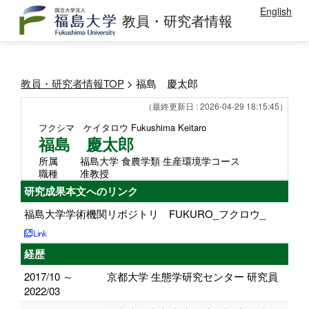
English
教員・研究者情報
教員・研究者情報TOP
> 福島 慶太郎
（最終更新日 : 2026-04-29 18:15:45）
フクシマ ケイタロウ
Fukushima Keitaro
福島 慶太郎
所属
福島大学 食農学類 生産環境学コース
職種
准教授
研究成果本文へのリンク
福島大学学術機関リポジトリ FUKURO_フクロウ_
経歴
2017/10 ～
京都大学 生態学研究センター 研究員
2022/03