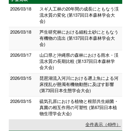
2026/03/18
スギ人工林の20年間の成長にともなう渓
流水質の変化 (第137回日本森林学会大
会)
2026/03/18
芦生研究林における細粒土砂にともなう
有機物の流出 (第137回日本森林学会大
会)
2026/03/17
山口県と沖縄県の森林における雨水・渓
流水質の長期比較 (第137回日本森林学
会大会)
2026/03/15
琵琶湖流入河川における遡上魚による河
床撹乱が懸濁有機物動態に及ぼす影響
(第73回日本生態学会大会)
2026/03/15
硫気孔原における植物と根部共生細菌・
真菌の相互作用の可塑性 (第67回日本植
物生理学会大会)
全件表示（49件）