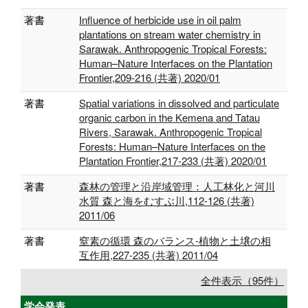
著書
Influence of herbicide use in oil palm
plantations on stream water chemistry in
Sarawak. Anthropogenic Tropical Forests:
Human–Nature Interfaces on the Plantation
Frontier,209-216 (共著) 2020/01
著書
Spatial variations in dissolved and particulate
organic carbon in the Kemena and Tatau
Rivers, Sarawak. Anthropogenic Tropical
Forests: Human–Nature Interfaces on the
Plantation Frontier,217-233 (共著) 2020/01
著書
森林の管理と沿岸域管理：人工林化と河川
水質 森と海をむすぶ川,112-126 (共著)
2011/06
著書
窒素の循環 森のバランス-植物と土壌の相
互作用,227-235 (共著) 2011/04
全件表示（95件）
学会発表