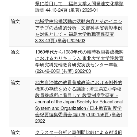
県に着目して－ 福島大学人間発達文化学類
論集 44,13-24頁 (単著) 2026/01
論文
地域学校協働活動の活動内容とそのイニシ
アチブの基礎的分析－文部科学省表彰事例
を対象として－ 福島大学教職実践研究
3,33-43頁 (単著) 2024/03
論文
1960年代から1980年代の臨時教員養成機関
におけるカリキュラム 東北大学大学院教育
学研究科先端教育研究実践センター年報
(22),49-60頁 (共著) 2022/03
論文
地方自治体の教員養成政策における例外的
機関の存続をめぐる議論 : 埼玉県立小学校
教員養成所に着目して 教育制度学研究 =
Journal of the Japan Society for Educational
System and Organization / 日本教育制度学
会紀要編集委員会 編 (29),140-156頁 (単著)
2022
論文
クラスター分析と事例間比較による都道府