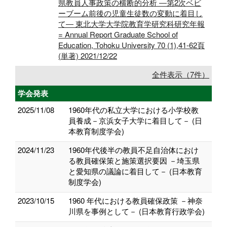
県教員人事政策の横断的分析 ―第2次ベビ
ーブーム前後の児童生徒数の変動に着目し
て― 東北大学大学院教育学研究科研究年報
= Annual Report Graduate School of
Education, Tohoku University 70 (1),41-62頁
(単著) 2021/12/22
全件表示（7件）
学会発表
2025/11/08
1960年代の私立大学における小学校教
員養成－京浜女子大学に着目して－ (日
本教育制度学会)
2024/11/23
1960年代後半の教員不足自治体におけ
る教員確保策と施策選択要因 －埼玉県
と愛知県の議論に着目して－ (日本教育
制度学会)
2023/10/15
1960 年代における教員確保政策 －神奈
川県を事例として－ (日本教育行政学会)