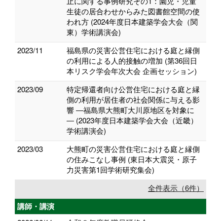
止に関する事例研究その1：園児・児童
生徒の居合わせからみた図書館空間の使
われ方 (2024年度日本建築学会大会（関
東）学術講演会)
2023/11
福島県の災害公営住宅における庭と縁側
の利用による人的接触の増加 (第36回日
本リスク学会年次大会 企画セッション)
2023/09
特定帰還者向け公営住宅における庭と縁
側の利用が居住者の社会関係に与える影
響 ―福島県大熊町大川原地区を対象に
― (2023年度日本建築学会大会（近畿）
学術講演会)
2023/03
大熊町の災害公営住宅における庭と縁側
の住みこなし事例 (東日本大震災・原子
力災害第1回学術研究集会)
全件表示（6件）
講師・講演