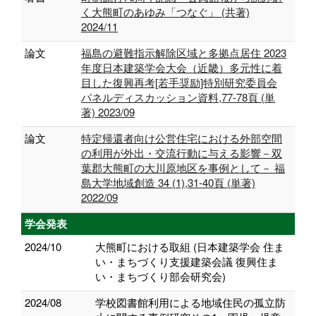
く大熊町のあゆみ「つなぐ」 (共著)
2024/11
論文
福島の避難指示解除区域と多拠点居住 2023
年度日本建築学会大会（近畿）多元性に着
目した復興再考[若手奨励]特別研究委員会
パネルディスカッション資料,77-78頁 (単
著) 2023/09
論文
特定帰還者向け公営住宅における外部空間
の利用が外出・交流行動に与える影響－双
葉郡大熊町の大川原地区を事例として－ 福
島大学地域創造 34 (1),31-40頁 (単著)
2022/09
学会発表
2024/10
大熊町における取組 (日本建築学会 住ま
い・まちづくり支援建築会議 復興住ま
い・まちづくり部会研究会)
2024/08
学校図書館利用による地域住民の孤立防