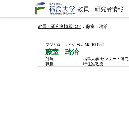
教員・研究者情報
教員・研究者情報TOP
> 藤室 玲治
フジムロ レイジ
FUJIMURO Reiji
藤室 玲治
所属
福島大学 センター・研究
職種
特任准教授