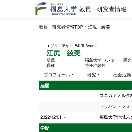
教員・研究者情報
教員・研究者情報TOP
> 江尻 綾美
エジリ アヤミ
EJIRI Ayamai
江尻 綾美
所属
福島大学 センター・研究
職種
特任准教授
プロフィール
研究
社会活動
経歴
コニカミノルタ
トッパン・フォ
2022/12/01 ～
福島大学地域未
学歴