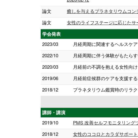
論文
癒しを与えるプラネタリウムコンテンツ
論文
女性のライフステージに応じたサービス
学会発表
2023/03
月経周期に関連するヘルスケアサ
2022/10
月経周期に伴う体験がもたらす価
2020/03
月経前の不調を抱える女性向け
2019/06
月経前症候群のケアを支援する
2018/12
プラネタリウム鑑賞時のリラクゼ
講師・講演
2019/10
PMS 改善セルフモニタリングツ
2018/12
女性のココロとカラダサポート